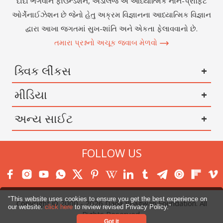
દાદા ભગવાન ફાઉન્ડેશન, અડાલજ એ આધ્યાત્મિક નોન-પ્રોફિટ
ઓર્ગેનાઈઝેશન છે જેનો હેતુ અક્રમ વિજ્ઞાનના આધ્યાત્મિક વિજ્ઞાન
દ્વારા આખા જગતમાં સુખ-શાંતિ અને એકતા ફેલાવવાનો છે.
તમારા પ્રશ્નનો અચૂક જવાબ મેળવો
ક્વિક લીંકસ
મીડિયા
અન્ય સાઈટ
FOLLOW US
"This website uses cookies to ensure you get the best experience on
Copyright © 2000 -
2026
Dada Bhagwan Foundation. All
our website.
click here
to review revised Privacy Policy."
Rights Reserved.
Got it