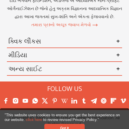
દાદા ભગવાન ફાઉન્ડેશન, અડાલજ એ આધ્યાત્મિક નોન-પ્રોફિટ
ઓર્ગેનાઈઝેશન છે જેનો હેતુ અક્રમ વિજ્ઞાનના આધ્યાત્મિક વિજ્ઞાન
દ્વારા આખા જગતમાં સુખ-શાંતિ અને એકતા ફેલાવવાનો છે.
તમારા પ્રશ્નનો અચૂક જવાબ મેળવો
ક્વિક લીંકસ
મીડિયા
અન્ય સાઈટ
FOLLOW US
"This website uses cookies to ensure you get the best experience on
Copyright © 2000 -
2026
Dada Bhagwan Foundation. All
our website.
click here
to review revised Privacy Policy."
Rights Reserved.
Got it