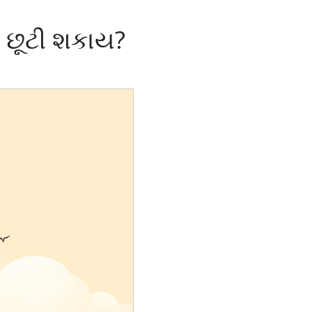
તે છૂટી શકાય?