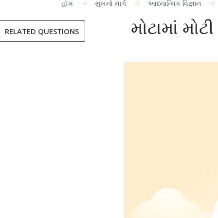
હોમ
સુખનો માર્ગ
આધ્યાત્મિક વિજ્ઞાન
મોટામાં મોટી
RELATED QUESTIONS