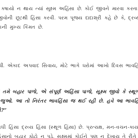
ે કષાયો ન થાય ત્યાં સૂક્ષ્મ અહિંસા છે. કોઈ જીવને મારવા કર
ીવોની છૂટથી હિંસા કરવી. પરમ પૂજ્ય દાદાશ્રી કહે છે કે, દ્ર
ની મુખ્ય કિંમત છે.
થી. એકાદ અપવાદ સિવાય, મોટે ભાગે ઘરોમાં આખો દિવસ ભાવ
 તમે બહાર પાળો, એ સંપૂર્ણ અહિંસા પાળો, સૂક્ષ્મ જીવો કે સ્
 જુઓ. આ તો નિરંતર ભાવહિંસા જ થઈ રહી છે. હવે આ ભાવહિંસ
ે?”
બધી હિંસા દ્રવ્ય હિંસા (સ્થૂળ હિંસા) છે. પ્રત્યક્ષ, મન-વચન-ક
િંસાનો બહાર ફોટો ન પડે. સૂક્ષ્મમાં કોઈને પણ ન દેખાય તે રી