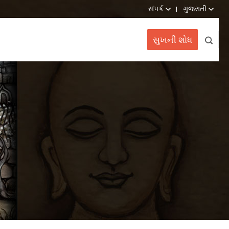
સંપર્ક
ગુજરાતી
સુખની શોધ