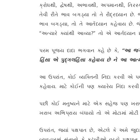
ક્રોધથી, દ્વેષથી, અભાવથી, અપમાનથી, તિરસ્
તેવી રીતે ભાવ બગડ્યા તો તે રૌદ્રધ્યાન
ભાવ બગડ્યા, તો તે આર્તધ્યાન કહેવાય છે. 
“અત્યારે ક્યાંથી આવ્યા?” તો એ આર્તધ્યાન છ
પરમ પૂજ્ય દાદા ભગવાન કહે છે કે,
“આ જગતમ
હિંસા એ પુદ્‌ગલહિંસા કહેવાય છે ને આ આત્મ
આ ઉપરાંત, કોઈ વ્યક્તિની નિંદા કરવી એ પણ 
કહેવાય. માટે કોઈની પણ ક્યારેય નિંદા કરવી 
પછી કોઈ મનુષ્યને માટે એક સહેજ પણ ખરાબ
ખરાબ અભિપ્રાય બંધાયો તો એ મોટામાં મોટી હ
ઉપરાંત, જ્યાં પક્ષપાત છે, એટલે કે અમે જુદા
વ્યવહારમાં સંતાનો કે કુટુંબીઓ વચ્ચે પક્ષ