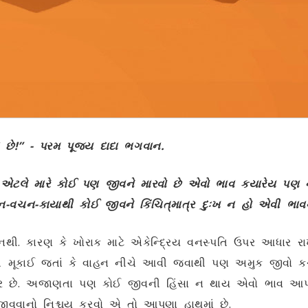
ા છે!” - પરમ પૂજ્ય દાદા ભગવાન.
 એટલે મારે કોઈ પણ જીવને મારવો છે એવો ભાવ કયારેય પણ 
ન-વચન-કાયાથી કોઈ જીવને કિંચિત્‌માત્ર દુઃખ ન હો એવી ભાવન
ં નથી. કારણ કે ખોરાક માટે એકેન્દ્રિય વનસ્પતિ ઉપર આધાર રા
 મૂકાઈ જતાં કે વાહન નીચે આવી જવાથી પણ અમુક જીવો કચડા
તંત્ર છે. અજાણતા પણ કોઈ જીવની હિંસા ન થાય એવો ભાવ આપ
જીવવાનો નિશ્ચય કરવો એ તો આપણા હાથમાં છે.