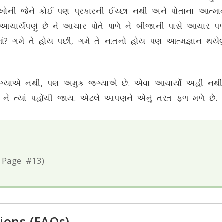
. સુખોની જેને કોઈ પણ પ્રકારની ઈચ્છા નથી અને પોતાના આત્મ
ાર્યપણું છે ને આચાર પોતે પાળે ને બીજાની પાસે આચાર પળાવ
ે એમાં? ગમે તે હોય પછી, ગમે તે નાતનો હોય પણ આત્મજ્ઞાન થય
ગ્યાએ નથી, પણ અમુક જગ્યાએ છે. એવા આચાર્યો અહીં નથી
ોય ને ત્યાં પહોંચી જાય. એટલે આપણને એનું તરત ફળ મળે છે.
 Page #13)
ions (FAQs)