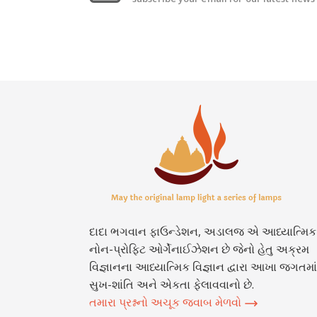
દાદા ભગવાન ફાઉન્ડેશન, અડાલજ એ આધ્યાત્મિક
નોન-પ્રોફિટ ઓર્ગેનાઈઝેશન છે જેનો હેતુ અક્રમ
વિજ્ઞાનના આધ્યાત્મિક વિજ્ઞાન દ્વારા આખા જગતમાં
સુખ-શાંતિ અને એકતા ફેલાવવાનો છે.
તમારા પ્રશ્નનો અચૂક જવાબ મેળવો