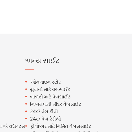
અન્ય સાઈટ
ઓનલાઇન સ્ટોર
યુવાનો માટે વેબસાઈટ
બાળકો માટે વેબસાઈટ
નિષ્પક્ષપાતી મંદિર વેબસાઈટ
24x7 વેબ ટીવી
24x7 વેબ રેડીયો
ા એકાઉન્ટસ
ફોલોઅર માટે નિર્મિત વેબસસાઈટ