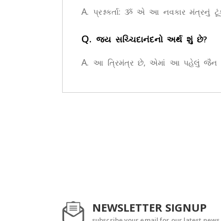
A.
પ્રશ્નકર્તા: ૐ એ આ નવકાર મંત્રનું ટૂં
Q.
જય સચ્ચિદાનંદનો અર્થ શું છે?
A.
આ ત્રિમંત્ર છે, એમાં આ પહેલું જૈન 
NEWSLETTER SIGNUP
subscribe your email for our latest news