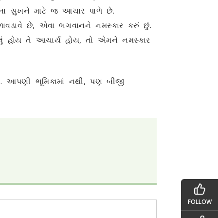
ાના સુખને માટે જ આચાર પાળે છે.
ડાવે છે, એવા ભગવાનને નમસ્કાર કરું છું.
ેલું હોય તે આચાર્ય હોય, તો એમને નમસ્કાર
. આપણી ભૂમિકામાં નથી, પણ બીજી
FOLLOW