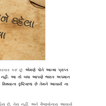
કાર કરું છું.
એમણે પોતે આત્મા પ્રાપ્ત
યો નહીં. આ તો બધા આપણે જરાક અપમાન
 મિથ્યાત્વ દૃષ્ટિવાળા છે તેમને આચાર્ય ના
ય છે, તેય નહીં. અને વૈષ્ણવોનાય આચાર્ય