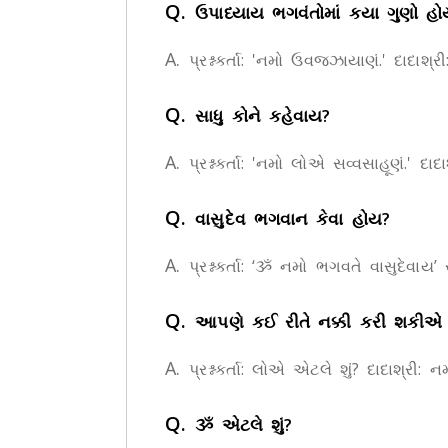
Q.
ઉપાધ્યાય ભગવંતોમાં કયા ગુણો હો
A.
પ્રશ્નકર્તા: 'નમો ઉવજ્ઝાયાણં.' દાદા
Q.
સાધુ કોને કહેવાય?
A.
પ્રશ્નકર્તા: 'નમો લોએ સવ્વસાહૂણં.'
Q.
વાસુદેવ ભગવાન કેવા હોય?
A.
પ્રશ્નકર્તા: ‘ૐ નમો ભગવતે વાસુદેવા
Q.
આપણે કઈ રીતે નક્કી કરી શકીએ 
A.
પ્રશ્નકર્તા: લોએ એટલે શું? દાદાશ્
Q.
ૐ એટલે શું?