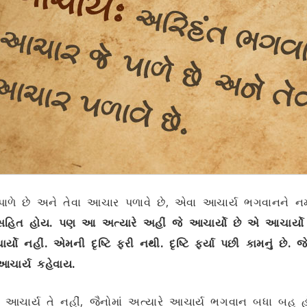
ળે છે અને તેવા આચાર પળાવે છે, એવા આચાર્ય ભગવાનને નમસ્
સહિત હોય. પણ આ અત્યારે અહીં જે આચાર્યો છે એ આચાર્
ર્યો નહીં. એમની દૃષ્ટિ ફરી નથી.
દૃષ્ટિ
ફર્યા પછી કામનું છે. જે
ચાર્ય કહેવાય.
ચાર્ય તે નહીં, જૈનોમાં અત્યારે આચાર્ય ભગવાન બધા બહુ હો