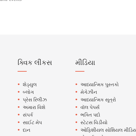
ક્વિક લીંકસ
મીડિયા
શેડ્યુલ
આધ્યાત્મિક પુસ્તકો
બ્લોગ
મેગેઝીન
પ્રેસ રિલીઝ
આધ્યાત્મિક સૂત્રો
અમારા વિશે
વૉલ પેપર્સ
સંપર્ક
ભક્તિ પદો
સાઈટ મેપ
સ્ટેટસ વિડીયો
દાન
ઓફિશીયલ સોશિયલ મીડિય