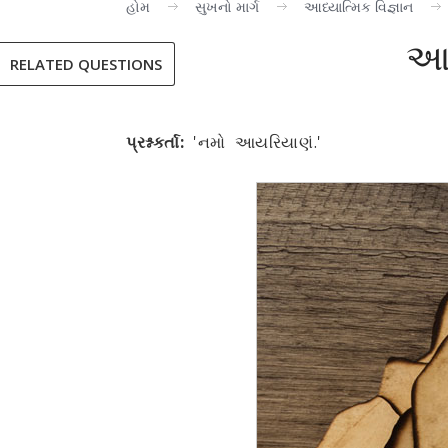
હોમ
સુખનો માર્ગ
આધ્યાત્મિક વિજ્ઞાન
આચ
RELATED QUESTIONS
પ્રશ્નકર્તા:
'નમો આયરિયાણં.'