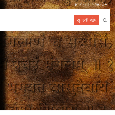
સંપર્ક
ગુજરાતી
સુખની શોધ