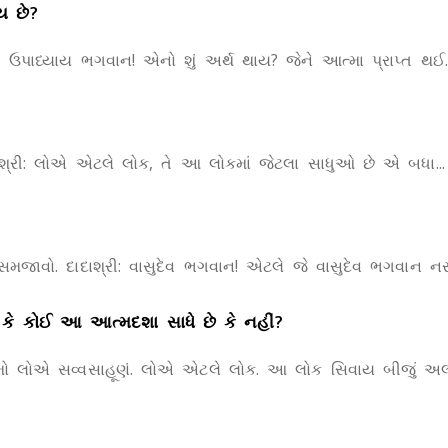
ય છે?
શ્રી: ઉપાધ્યાય ભગવાન! એનો શું અર્થ થાય? જેને આત્મા પ્રાપ્ત થઈ..
 દાદાશ્રી: લોએ એટલે લોક, તે આ લોકમાં જેટલા સાધુઓ છે એ બધા...
ય’ સમજાવો. દાદાશ્રી: વાસુદેવ ભગવાન! એટલે જે વાસુદેવ ભગવાન નરન
કે કોઈ આ આત્મદશા સાધે છે કે નહીં?
રી: નમો લોએ સવ્વસાહૂણં. લોએ એટલે લોક. આ લોક સિવાય બીજું અલો