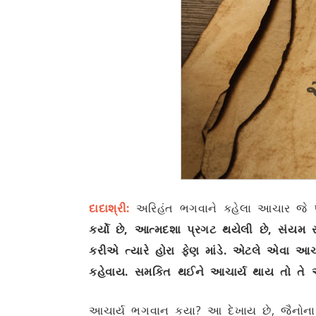
દાદાશ્રી:
અરિહંત ભગવાને કહેલા આચાર જે પા
કર્યો છે
,
આત્મદશા પ્રગટ થયેલી છે
,
સંયમ 
કરીએ ત્યારે હોરા ફેણ માંડે. એટલે એવા આચા
કહેવાય. સમકિત થઈને આચાર્ય થાય તો તે આ
આચાર્ય ભગવાન કયા? આ દેખાય છે, જૈનોના આ