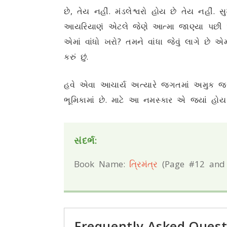
છે, તેય નહીં. મંડલેશ્વરો હોય છે તેય નહીં
આયરિયાણં એટલે જેણે આત્મા જાણ્યા પછી આચ
એમાં વાંધો ખરો? તમને વાંધા જેવું લાગે છ
કરું છું.
હવે એવા આચાર્ય અત્યારે જગતમાં અમુક જ
ભૂમિકામાં છે. માટે આ નમસ્કાર એ જ્યાં હ
સંદર્ભ:
Book Name:
ત્રિમંત્ર
(Page #12 and
Frequently Asked Quest