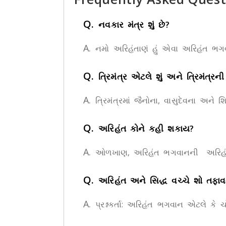
Q.
નવકાર મંત્ર શું છે?
A.
નમો અરિહંતાણં હું એવા અરિહંત ભગવાન
Q.
ત્રિમંત્ર એટલે શું અને ત્રિમંત્
A.
ત્રિમંત્રમાં જૈનોના, વાસુદેવના અને શિ
Q.
અરિહંત કોને કહી શકાય?
A.
ઓળખાણ, અરિહંત ભગવાનની અરિહંત ભગ
Q.
અરિહંત અને સિદ્ધ વચ્ચે શો તફાવ
A.
પ્રશ્નકર્તા: અરિહંત ભગવાન એટલે કે ચોવીસ