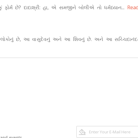
કું ફોર્મ છે? દાદાશ્રી: હા, એ સમજીને બોલીએ તો ધર્મધ્યાન...
Read
લોકોનું છે, આ વાસુદેવનું અને આ શિવનું છે. અને આ સચ્ચિદાનંદમા
 and events