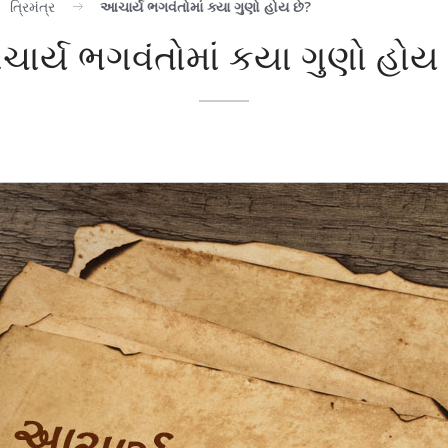
ત્રિમંત્ર
આચાર્ય ભગવંતોમાં ક્યા ગુણો હોય છે?
ાર્ય ભગવંતોમાં કયા ગુણો હોય 