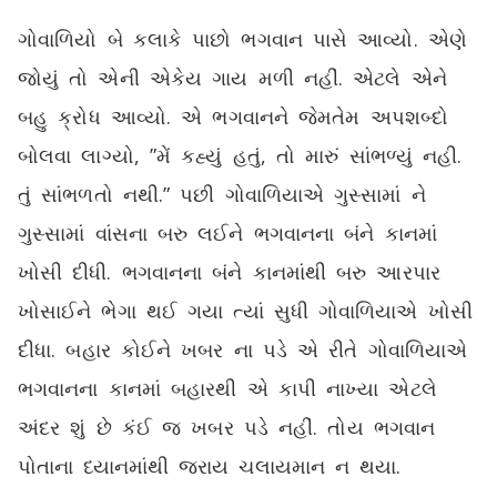
ગોવાળિયો બે કલાકે પાછો ભગવાન પાસે આવ્યો. એણે
જોયું તો એની એકેય ગાય મળી નહીં. એટલે એને
બહુ ક્રોધ આવ્યો. એ ભગવાનને જેમતેમ અપશબ્દો
બોલવા લાગ્યો, ”મેં કહ્યું હતું, તો મારું સાંભળ્યું નહી.
તું સાંભળતો નથી.” પછી ગોવાળિયાએ ગુસ્સામાં ને
ગુસ્સામાં વાંસના બરુ લઈને ભગવાનના બંને કાનમાં
ખોસી દીધી. ભગવાનના બંને કાનમાંથી બરુ આરપાર
ખોસાઈને ભેગા થઈ ગયા ત્યાં સુધી ગોવાળિયાએ ખોસી
દીધા. બહાર કોઈને ખબર ના પડે એ રીતે ગોવાળિયાએ
ભગવાનના કાનમાં બહારથી એ કાપી નાખ્યા એટલે
અંદર શું છે કંઈ જ ખબર પડે નહીં. તોય ભગવાન
પોતાના ધ્યાનમાંથી જરાય ચલાયમાન ન થયા.