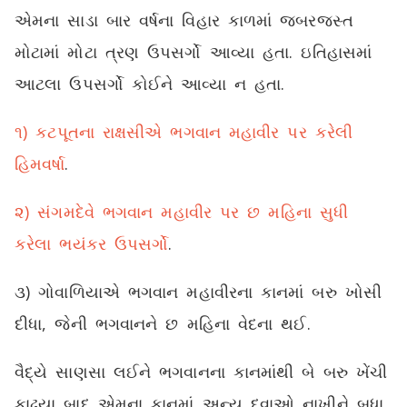
એમના સાડા બાર વર્ષના વિહાર કાળમાં જબરજસ્ત
મોટામાં મોટા ત્રણ ઉપસર્ગો આવ્યા હતા. ઇતિહાસમાં
આટલા ઉપસર્ગો કોઈને આવ્યા ન હતા.
૧) કટપૂતના રાક્ષસીએ ભગવાન મહાવીર પર કરેલી
હિમવર્ષા
.
૨) સંગમદેવે ભગવાન મહાવીર પર છ મહિના સુધી
કરેલા ભયંકર ઉપસર્ગો
.
૩) ગોવાળિયાએ ભગવાન મહાવીરના કાનમાં બરુ ખોસી
દીધા, જેની ભગવાનને છ મહિના વેદના થઈ.
વૈદ્યે સાણસા લઈને ભગવાનના કાનમાંથી બે બરુ ખેંચી
કાઢ્યા બાદ એમના કાનમાં અન્ય દવાઓ નાખીને બધા