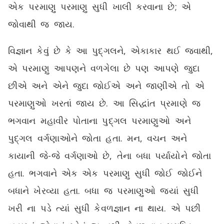
એક પરમાણુ પરમાણુ સુધી ખાલી કરવાના છે; એ
જોવાથી જ જાય.
વિજ્ઞાન કેવું છે કે આ પુદ્‌ગલને, એકાકાર થઈ જવાથી,
એ પરમાણુ આપણને વળગેલા છે પણ આપણે જુદા
છીએ અને એને જુદા જોઈએ અને જાણીએ તો એ
પરમાણુઓ ખરતાં જાય છે. આ સિદ્ધાંત પ્રમાણે જ
ભગવાન મહાવીર પોતાના પુદ્‌ગલ પરમાણુઓ અને
પુદ્‌ગલ વર્ગણાઓને જોતા હતા. મન, વચન અને
કાયાની જે-જે વર્ગણાઓ છે, તેના બધા પર્યાયોને જોતા
હતા. ભગવાને એક એક પરમાણુ સુધી જોઈ જોઈને
બધાને ખેરવ્યા હતા. બધા જ પરમાણુઓ જ્યાં સુધી
ખરી ના પડે ત્યાં સુધી કેવળજ્ઞાન ના થાય. એ પછી