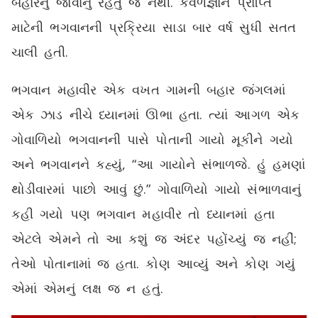
બહારનું જોવાનું રહેતું જ નથી. કેવળજ્ઞાન પ્રાપ્તિ
માટેની ભગવાનની પ્રક્રિયા સાડા બાર વર્ષ સુધી સતત
ચાલી હતી.
ભગવાન મહાવીર એક વખત ગામની બહાર જંગલમાં
એક ઝાડ નીચે ધ્યાનમાં ઊભા હતા. ત્યાં આગળ એક
ગોવાળિયો ભગવાનની પાસે પોતાની ગાયો મૂકીને ગયો
અને ભગવાનને કહ્યું, “આ ગાયોને સંભાળજે. હું હમણાં
થોડીવારમાં પાછો આવું છું.” ગોવાળિયો ગાયો સંભાળવાનું
કહી ગયો પણ ભગવાન મહાવીર તો ધ્યાનમાં હતા
એટલે એમને તો આ કશું જ અંદર પહોંચ્યું જ નહીં;
તેઓ પોતાનામાં જ હતા. કોણ આવ્યું અને કોણ ગયું
એમાં એમનું લક્ષ જ ન હતું.