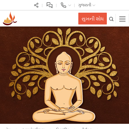
ગુજરાતી
સુખની શોધ