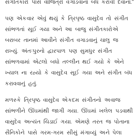
સંગીતકારો પાસે વાજિંત્રો વગાડવાના બંધ કરાવી દેવાના.”
પણ એકવાર એવું થયું કે ત્રિપૃષ્ઠ વાસુદેવ તો સંગીત
સાંભળતાં સૂઈ ગયા અને આ બાજુ સંગીતકારોએ
બરાબર તાનમાં આવીને સંગીત વગાડવાનું ચાલુ જ
રાખ્યું. અંતઃપુરનો દ્વારપાળ પણ સુમધુર સંગીત
સાંભળવામાં એટલો બધો તલ્લીન થઈ ગયો કે એને
ખ્યાલ ના રહ્યો કે વાસુદેવ સૂઈ ગયા અને સંગીત બંધ
કરાવવાનું હતું.
મળસ્કે ત્રિપૃષ્ઠ વાસુદેવ એકદમ સંગીતનો અવાજ
સાંભળીને ઊંઘમાંથી જાગી ગયા. ઊંઘમાં ખલેલ પડવાથી
વાસુદેવ અત્યંત ચિડાઈ ગયા. એમણે તરત જ પોતાના
સૈનિકોને પાસે ગરમ-ગરમ સીસું મંગાવ્યું અને પેલા