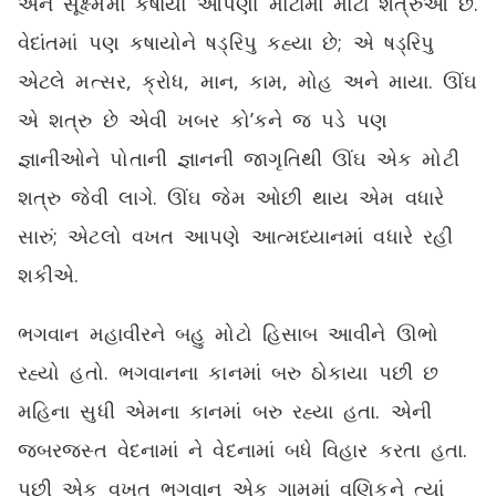
અને સૂક્ષ્મમાં કષાયો આપણા મોટામાં મોટા શત્રુઓ છે.
વેદાંતમાં પણ કષાયોને ષડ્‌રિપુ કહ્યા છે; એ ષડ્‌રિપુ
એટલે મત્સર, ક્રોધ, માન, કામ, મોહ અને માયા. ઊંઘ
એ શત્રુ છે એવી ખબર કો’કને જ પડે પણ
જ્ઞાનીઓને પોતાની જ્ઞાનની જાગૃતિથી ઊંઘ એક મોટી
શત્રુ જેવી લાગે. ઊંઘ જેમ ઓછી થાય એમ વધારે
સારું; એટલો વખત આપણે આત્મધ્યાનમાં વધારે રહી
શકીએ.
ભગવાન મહાવીરને બહુ મોટો હિસાબ આવીને ઊભો
રહ્યો હતો. ભગવાનના કાનમાં બરુ ઠોકાયા પછી છ
મહિના સુધી એમના કાનમાં બરુ રહ્યા હતા. એની
જબરજસ્ત વેદનામાં ને વેદનામાં બધે વિહાર કરતા હતા.
પછી એક વખત ભગવાન એક ગામમાં વણિકને ત્યાં