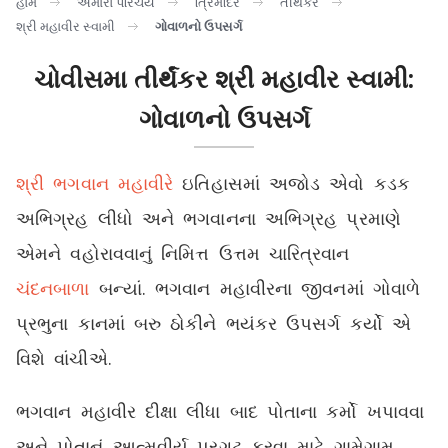
હોમ
અમારો પરિચય
ત્રિમંદિર
તીર્થંકર
શ્રી મહાવીર સ્વામી
ગોવાળનો ઉપસર્ગ
ચોવીસમા તીર્થંકર શ્રી મહાવીર સ્વામી:
ગોવાળનો ઉપસર્ગ
શ્રી ભગવાન મહાવીરે
ઇતિહાસમાં અજોડ એવો કડક
અભિગ્રહ લીધો અને ભગવાનના અભિગ્રહ પ્રમાણે
એમને વહોરાવવાનું નિમિત્ત ઉત્તમ ચારિત્રવાન
ચંદનબાળા
બન્યાં. ભગવાન મહાવીરના જીવનમાં ગોવાળે
પ્રભુના કાનમાં બરુ ઠોકીને ભયંકર ઉપસર્ગ કર્યો એ
વિશે વાંચીએ.
ભગવાન મહાવીર દીક્ષા લીધા બાદ પોતાના કર્મો ખપાવવા
અને પોતાનું આત્મવીર્ય પ્રગટ કરવા માટે ગામેગામ