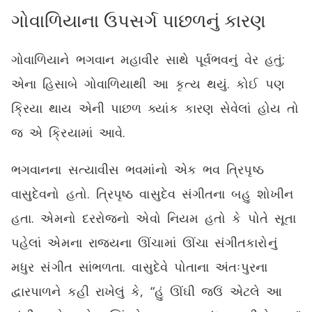
ગોવાળિયાના ઉપસર્ગ પાછળનું કારણ
ગોવાળિયાને ભગવાન મહાવીર સાથે પૂર્વભવનું વેર હતું;
એના હિસાબે ગોવાળિયાથી આ કૃત્ય થયું. કોઈ પણ
ક્રિયા થાય એની પાછળ ક્યાંક કારણ સેવેલાં હોય તો
જ એ ક્રિયામાં આવે.
ભગવાનના સત્યાવીસ ભવમાંનો એક ભવ ત્રિપૃષ્ઠ
વાસુદેવનો હતો. ત્રિપૃષ્ઠ વાસુદેવ સંગીતના બહુ શોખીન
હતા. એમનો દરરોજનો એવો નિયમ હતો કે પોતે સૂતા
પહેલાં એમના રાજ્યના ઊંચામાં ઊંચા સંગીતકારોનું
મધુર સંગીત સાંભળતા. વાસુદેવે પોતાના અંતઃપુરના
દ્વારપાળને કહી રાખેલું કે, “હું ઊંઘી જઉં એટલે આ