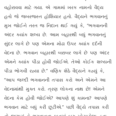
વહોરાવવા માટે ગયા. એ ગામમાં ખરક નામનો વૈદ્ય
હતો જે જબરજસ્ત હોશિયાર હતો. વૈદ્યને ભગવાનનું
મુખ જોઈને તરત જ નિદાન થઈ ગયું કે, “ભગવાનની
અંદર ક્યાંક શલ્ય છે. આમ બહારથી બધું ભગવાનનું
સુંદર લાગે છે પણ એમના મોઢા ઉપર ક્યાંક દર્દની
વેદના છે. ભગવાન બહારથી બરાબર લાગે છે પણ અંદર
એમને ક્યાંક પીડા હોવી જોઈએ. તેઓ કોઈક શલ્યની
પીડા ભોગવી રહ્યા છે.” વણિક શેઠે વૈદ્યને કહ્યું કે,
“આપ જલ્દી ભગવાનની તપાસ કરો અને એમને આ
વેદનામાંથી મુક્ત કરો. ત્રણ લોકના નાથ છે! એમને
વેદના કેમ હોવી જોઈએ? આપણે શું કામના? આપણે
ભગવાન માટે બધું કરી છૂટીએ.” પછી વૈદ્યે તપાસ કરી