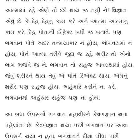
આત્મામાં રહે એણે તો દર્દ થાય જ નહીં ને! વિજ્ઞાન
એવું છે કે દેહ દેહનું કામ કરે અને આત્મા આત્માનું
કામ કરે. દેહ પોતાની ઈફેક્ટ બધી જ બતાવે. પણ
ભગવાન પોતે અંદર તન્મયાકાર ન હોય, ભોગવટામાં ન
હોય; પોતે આત્મા તરીકે જુદા જ રહે. શરીર તો એનો
ભાગ ભજવે જ ને. ભગવાન તો સહજ અવસ્થામાં હોય.
જેવું શરીરને થાય તેવું એ પોતે રિએક્ટ થાય. એમનું
શરીર પણ સહજ હોય, અહંકારે કરીને ના કરે.
ભગવાનમાં અહંકાર સહેજ પણ ના હોય.
આ બધા ઉપસર્ગો ભગવાન મહાવીરને કેવળજ્ઞાન થતા
પહેલાંના છે. કેવળજ્ઞાન થયા પછી ભગવાન પર આવા
ઉપસર્ગ થયા ન હતા. ભગવાનને દીક્ષા લીધા પછી