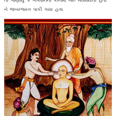
તો જણાયું કે ભગવાનના કાનમાં બરુ ખોસાયેલા હતા
ને જબરજસ્ત પાકી ગયા હતા.