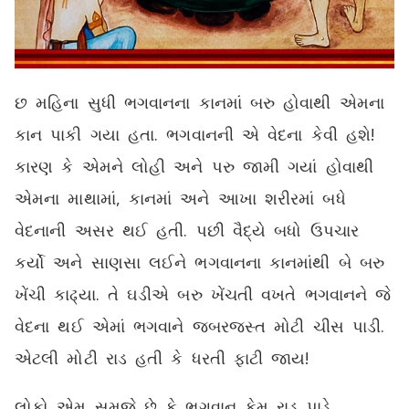
છ મહિના સુધી ભગવાનના કાનમાં બરુ હોવાથી એમના
કાન પાકી ગયા હતા. ભગવાનની એ વેદના કેવી હશે!
કારણ કે એમને લોહી અને પરુ જામી ગયાં હોવાથી
એમના માથામાં, કાનમાં અને આખા શરીરમાં બધે
વેદનાની અસર થઈ હતી. પછી વૈદ્યે બધો ઉપચાર
કર્યો અને સાણસા લઈને ભગવાનના કાનમાંથી બે બરુ
ખેંચી કાઢ્યા. તે ઘડીએ બરુ ખેંચતી વખતે ભગવાનને જે
વેદના થઈ એમાં ભગવાને જબરજસ્ત મોટી ચીસ પાડી.
એટલી મોટી રાડ હતી કે ધરતી ફાટી જાય!
લોકો એમ સમજે છે કે ભગવાન કેમ રાડ પાડે.