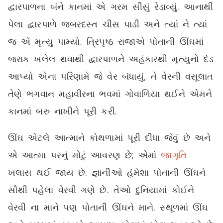
દ્વારપાળના બંને કાનમાં એ ગરમ સીસું રેડાવ્યું. આનાથી
પેલા દ્વારપાળે જબરદસ્ત ચીસ પાડી અને ત્યાં ને ત્યાં
જ એ મૃત્યુ પામ્યો. ત્રિપૃષ્ઠ રાજાએ પોતાની ઊંઘમાં
જરાક ખલેલ થવાથી દ્વારપાળને અહંકારથી મૃત્યુનો દંડ
આપ્યો એના પરિણામે જે વેર બંધાયું, તે વેરની વસૂલાત
તેણે ભગવાન મહાવીરના ભવમાં ગોવાળિયા થઈને એમને
કાનમાં બરુ નાખીને પૂરી કરી.
ઊંઘ એટલે આત્માને કોથળામાં પૂરી દીધા જેવું છે અને
એ આત્મા પરનું મોટું આવરણ છે; એમાં
જાગૃતિ
ખલાસ થઈ જાય છે. જ્ઞાનીઓ હંમેશા પોતાની ઊંઘને
સૌથી પહેલા વેરવી ગણે છે. તેઓ દુનિયામાં કોઈને
વેરવી ના માને પણ પોતાની ઊંઘને માને. સ્થૂળમાં ઊંઘ