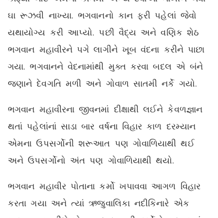
ઘા રૂઝવી નાખ્યા. ભગવાનનો કાન ફરી પહેલાં જેવો
યથાયોગ્ય કરી આપ્યો. પછી વૈદ્ય અને વણિક શેઠ
ભગવાન મહાવીરને પગે લાગીને ખૂબ વંદના કરીને પાછા
ગયા. ભગવાનને વેદનામાંથી મુક્ત કરવા બદલ એ બંને
જણાને દેવગતિ મળી અને ગોવાળ સાતમી નર્કે ગયો.
ભગવાન મહાવીરના જીવનમાં દીક્ષાથી લઈને કેવળજ્ઞાન
થતાં પહેલાંનાં સાડા બાર વર્ષના વિહાર કાળ દરમ્યાન
એમના ઉપસર્ગોની શરૂઆત પણ ગોવાળિયાથી થઈ
અને ઉપસર્ગોનો અંત પણ ગોવાળિયાથી થયો.
ભગવાન મહાવીર પોતાના કર્મો ખપાવવા આગળ વિહાર
કરતા ગયા અને ત્યાં ઋજુવાલિકા નદીકિનારે એક