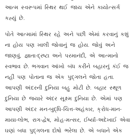
આત્મ સ્વરૂપમાં સ્થિર થઈ જાય એને કાયોત્સર્ગ
કહ્યું છે.
પોતે આત્મામાં સ્થિર રહે અને પછી એમાં કરવાનું કશું
ના હોય પણ ખાલી જોવાનું જ હોય. જોવું અને
જાણવું, જ્ઞાતા-દ્રષ્ટા અને પરમાનંદી, એ આત્માનો
સ્વભાવ છે. ભગવાન આંખો બંધ કરીને બહારનું કંઈ જ
નહીં પણ પોતાના જ એક પુદ્‌ગલને જોતા હતા.
આપણી અંદરની દુનિયા બહુ મોટી છે. બહાર સ્થૂળ
દુનિયા છે જ્યારે અંદર સૂક્ષ્મ દુનિયા છે. એમાં પણ
આપણી અંદર મન-બુદ્ધિ-ચિત્ત-અહંકાર, ક્રોધ-માન-
માયા-લોભ, રાગ-દ્વેષ, મોહ-મત્સર, ઈર્ષ્યા-અદેખાઈ એવા
ઘણાં બધા પુદ્‌ગલના દોષો ભરેલા છે. એ બધાને એક