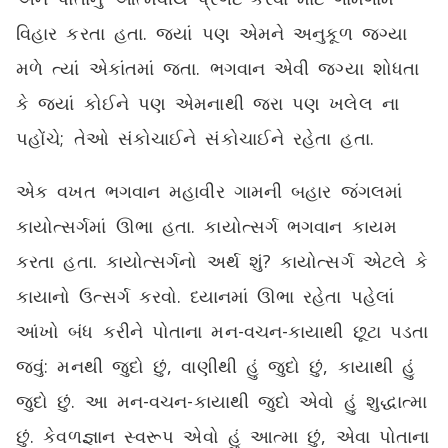
વિહાર કરતા હતા. જ્યાં પણ એમને અનુકૂળ જગ્યા
મળે ત્યાં એકાંતમાં જતા. ભગવાન એવી જગ્યા શોધતા
કે જ્યાં કોઈને પણ એમનાથી જરા પણ ખલેલ ના
પહોંચે; તેઓ સંકોચાઈને સંકોચાઈને રહેતા હતા.
એક વખત ભગવાન મહાવીર ગામની બહાર જંગલમાં
કાયોત્સર્ગમાં ઊભા હતા. કાયોત્સર્ગ ભગવાન કાયમ
કરતા હતા. કાયોત્સર્ગનો અર્થ શું? કાયોત્સર્ગ એટલે કે
કાયાનો ઉત્સર્ગ કરવો. ધ્યાનમાં ઊભા રહેતા પહેલાં
આંખો બંધ કરીને પોતાના મન-વચન-કાયાથી છૂટા પડતા
જવું: મનથી જુદો છું, વાણીથી હું જુદો છું, કાયાથી હું
જુદો છું. આ મન-વચન-કાયાથી જુદો એવો હું શુદ્ધાત્મા
છું. કેવળજ્ઞાન સ્વરૂપ એવો હું આત્મા છું, એવા પોતાના