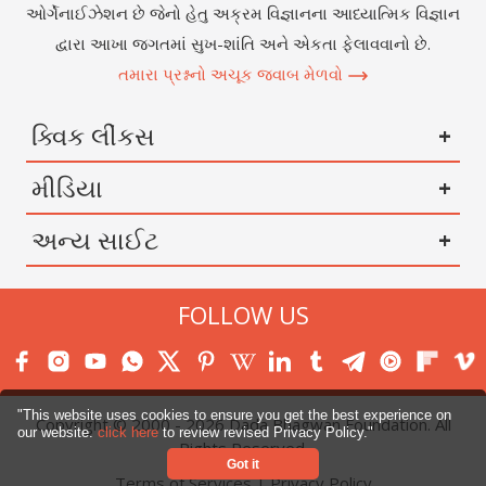
ઓર્ગેનાઈઝેશન છે જેનો હેતુ અક્રમ વિજ્ઞાનના આધ્યાત્મિક વિજ્ઞાન
દ્વારા આખા જગતમાં સુખ-શાંતિ અને એકતા ફેલાવવાનો છે.
તમારા પ્રશ્નનો અચૂક જવાબ મેળવો
ક્વિક લીંકસ
મીડિયા
અન્ય સાઈટ
FOLLOW US
"This website uses cookies to ensure you get the best experience on
Copyright © 2000 -
2026
Dada Bhagwan Foundation. All
our website.
click here
to review revised Privacy Policy."
Rights Reserved.
Got it
Terms of Services
|
Privacy Policy