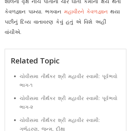
શાલના વૃક્ષ નીચે પોતાના ચાર ઘાતી કર્મોનો ક્ષય થતાં
કેવળજ્ઞાન પામ્યા. ભગવાન
મહાવીરને કેવળજ્ઞાન
થયા
પછીનું દિવ્ય વાતાવરણ કેવું હતું એ વિશે અહીં
વાંચીએ.
Related Topic
ચોવીસમા તીર્થંકર શ્રી મહાવીર સ્વામી: પૂર્વભવો
ભાગ-૧
ચોવીસમા તીર્થંકર શ્રી મહાવીર સ્વામી: પૂર્વભવો
ભાગ-૨
ચોવીસમા તીર્થંકર શ્રી મહાવીર સ્વામી:
ગર્ભહરણ, જન્મ, દીક્ષા