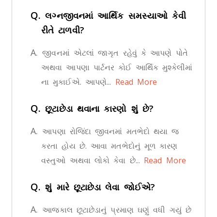
Q.
લગ્નજીવનમાં આર્થિક સમસ્યાઓ કેવી
રીતે ટાળવી?
A.
જીવનમાં એટલાં જાગૃત રહેવું કે આપણે પોતે
અથવા આપણા પાર્ટનર કોઈ આર્થિક મુશ્કેલીમાં
ના મુકાઈએ. આપણે...
Read More
Q.
છૂટાછેડા થવાના કારણો શું છે?
A.
આપણા રોજિંદા જીવનમાં મતભેદો થયા જ
કરતા હોય છે. આવા મતભેદોનું મૂળ કારણ
વસ્તુઓ અથવા લોકો કેવા છે...
Read More
Q.
શું મારે છૂટાછેડા લેવા જોઈએ?
A.
આજકાલ છૂટાછેડાનું પ્રમાણ ઘણું વધી ગયું છે