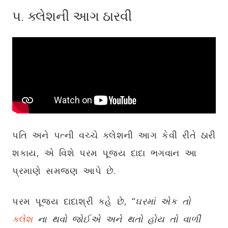
૫. ક્લેશની આગ ઠારવી
પતિ અને પત્ની વચ્ચે ક્લેશની આગ કેવી રીતે ઠારી
શકાય, એ વિશે પરમ પૂજ્ય દાદા ભગવાન આ
પ્રમાણે સમજણ આપે છે.
પરમ પૂજ્ય દાદાશ્રી કહે છે, “
ઘરમાં એક તો
ક્લેશ
ના થવો જોઈએ અને થતો હોય તો વાળી