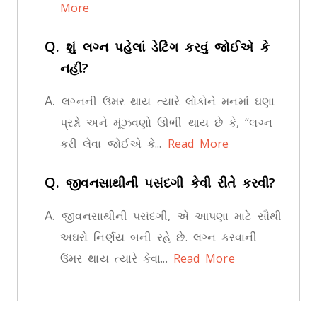
More
Q.
શું લગ્ન પહેલાં ડેટિંગ કરવું જોઈએ કે
નહીં?
A.
લગ્નની ઉંમર થાય ત્યારે લોકોને મનમાં ઘણા
પ્રશ્નો અને મૂંઝવણો ઊભી થાય છે કે, “લગ્ન
કરી લેવા જોઈએ કે...
Read More
Q.
જીવનસાથીની પસંદગી કેવી રીતે કરવી?
A.
જીવનસાથીની પસંદગી, એ આપણા માટે સૌથી
અઘરો નિર્ણય બની રહે છે. લગ્ન કરવાની
ઉંમર થાય ત્યારે કેવા...
Read More