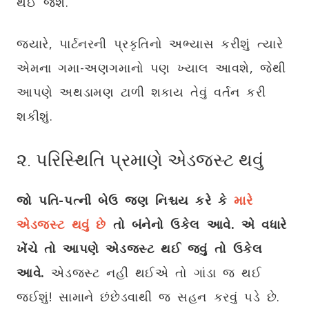
થઈ જશે.
જ્યારે, પાર્ટનરની પ્રકૃતિનો અભ્યાસ કરીશું ત્યારે
એમના ગમા-અણગમાનો પણ ખ્યાલ આવશે, જેથી
આપણે અથડામણ ટાળી શકાય તેવું વર્તન કરી
શકીશું.
૨. પરિસ્થિતિ પ્રમાણે એડજસ્ટ થવું
જો પતિ-પત્ની બેઉ જણ નિશ્ચય કરે કે
મારે
એડજસ્ટ થવું છે
તો બંનેનો ઉકેલ આવે. એ વધારે
ખેંચે તો આપણે એડજસ્ટ થઈ જવું તો ઉકેલ
આવે.
એડજસ્ટ નહીં થઈએ તો ગાંડા જ થઈ
જઈશું! સામાને છંછેડવાથી જ સહન કરવું પડે છે.