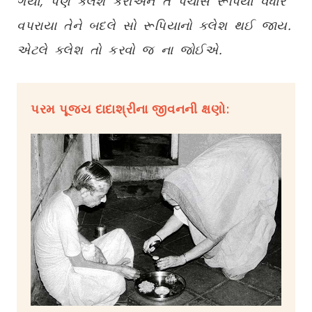
ગયા, પણ ક્લેશ કરીએને તે પચાસ રૂપિયા વધારે
વપરાયા તેને બદલે સો રૂપિયાનો ક્લેશ થઈ જાય.
એટલે ક્લેશ તો કરવો જ ના જોઈએ.
પરમ પૂજ્ય દાદાશ્રીના જીવનની ક્ષણો: