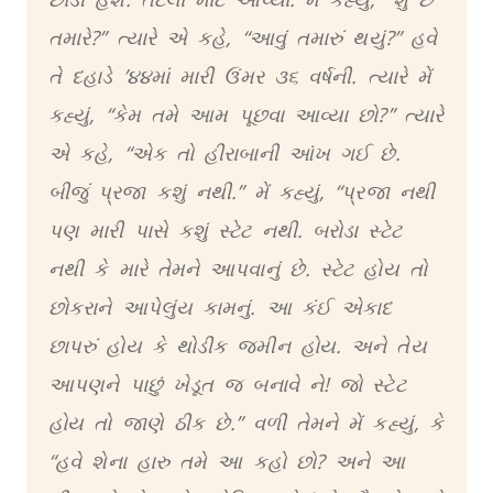
તમારે?” ત્યારે એ કહે, “આવું તમારું થયું?” હવે
તે દહાડે ’૪૪માં મારી ઉંમર ૩૬ વર્ષની. ત્યારે મેં
કહ્યું, “કેમ તમે આમ પૂછવા આવ્યા છો?” ત્યારે
એ કહે, “એક તો હીરાબાની આંખ ગઈ છે.
બીજું પ્રજા કશું નથી.” મેં કહ્યું, “પ્રજા નથી
પણ મારી પાસે કશું સ્ટેટ નથી. બરોડા સ્ટેટ
નથી કે મારે તેમને આપવાનું છે. સ્ટેટ હોય તો
છોકરાને આપેલુંય કામનું. આ કંઈ એકાદ
છાપરું હોય કે થોડીક જમીન હોય. અને તેય
આપણને પાછું ખેડૂત જ બનાવે ને! જો સ્ટેટ
હોય તો જાણે ઠીક છે.” વળી તેમને મેં કહ્યું, કે
“હવે શેના હારુ તમે આ કહો છો? અને આ