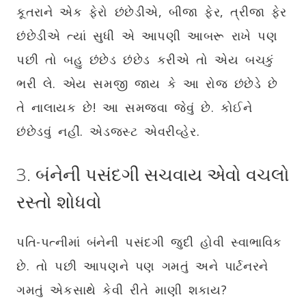
કૂતરાને એક ફેરો છંછેડીએ, બીજા ફેર, ત્રીજા ફેર
છંછેડીએ ત્યાં સુધી એ આપણી આબરૂ રાખે પણ
પછી તો બહુ છંછેડ છંછેડ કરીએ તો એય બચકું
ભરી લે. એય સમજી જાય કે આ રોજ છંછેડે છે
તે નાલાયક છે! આ સમજવા જેવું છે. કોઈને
છંછેડવું નહીં. એડજસ્ટ એવરીવ્હેર.
3. બંનેની પસંદગી સચવાય એવો વચલો
રસ્તો શોધવો
પતિ-પત્નીમાં બંનેની પસંદગી જુદી હોવી સ્વાભાવિક
છે. તો પછી આપણને પણ ગમતું અને પાર્ટનરને
ગમતું એકસાથે કેવી રીતે માણી શકાય?