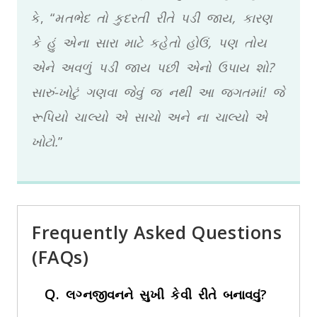
કે, “
મતભેદ તો કુદરતી રીતે પડી જાય, કારણ
કે હું એના સારા માટે કહેતો હોઉં, પણ તોય
એને અવળું પડી જાય પછી એનો ઉપાય શો?
સારું-ખોટું ગણવા જેવું જ નથી આ જગતમાં! જે
રૂપિયો ચાલ્યો એ સાચો અને ના ચાલ્યો એ
ખોટો.
”
Frequently Asked Questions
(FAQs)
Q.
લગ્નજીવનને સુખી કેવી રીતે બનાવવું?