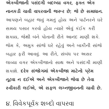
એકબીજાની પસંદગી બદલ્યા વગર, ફક્ત એક
નાનકડી ચાવી વાપરવાની જરૂર છે; જે છે સમાધાન.
આપણને બહાર જવું ગમતું હોય અને પાર્ટનરને ઘરે
સમય પસાર કરવો હોય ત્યારે એવું કંઈક કરી
શકાય, જેથી બંને પોતાની રીતે આનંદ માણી શકે.
જેમ કે, અમુક સાંજે ઘરે રહેવું અને બાકીની સાંજે
બહાર ફરી આવવું. આ રીતે, સંબંધ પર અસર
લાવ્યા વગર એકબીજાનો સાથ અને પસંદગી માણી
શકાશે.
દરેક સંજોગમાં એકબીજા માટેનો પ્રેમ
તૂટવા ન દઈએ અને એકબીજાને જેવા છે તેવા
સ્વીકારી લઈએ, એ સફળ લગ્નજીવનની ચાવી છે.
૪. વિવેકપૂર્વક શબ્દો વાપરવા