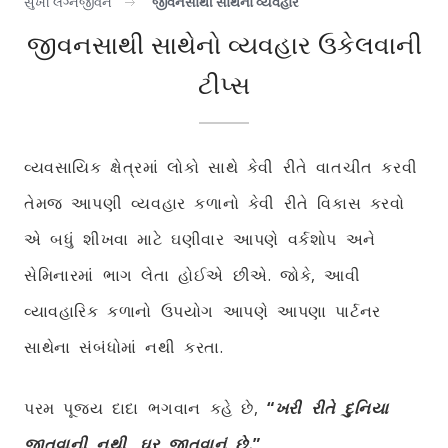
સુખી લગ્નજીવન
જીવનસાથી સાથેનો વ્યવહાર
જીવનસાથી સાથેનો વ્યવહાર ઉકેલવાની
ટીપ્સ
વ્યવસાયિક ક્ષેત્રમાં લોકો સાથે કેવી રીતે વાતચીત કરવી
તેમજ આપણી વ્યવહાર કળાનો કેવી રીતે વિકાસ કરવો
એ બધું શીખવા માટે ઘણીવાર આપણે વર્કશોપ અને
સેમિનારમાં ભાગ લેતા હોઈએ છીએ. જોકે, આવી
વ્યાવહારિક કળાનો ઉપયોગ આપણે આપણા પાર્ટનર
સાથેના સંબંધોમાં નથી કરતા.
પરમ પૂજ્ય દાદા ભગવાન કહે છે,
“
ખરી રીતે દુનિયા
જીતવાની નથી, ઘર જીતવાનું છે.
”