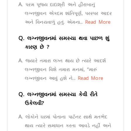
A.
પરમ પૂજ્ય દાદાશ્રી અને હીરાબાનું
લગ્નજીવન એકદમ શાંતિપૂર્ણ, પરસ્પર આદર
અને વિનયવાળું હતું. એમના...
Read More
Q.
લગ્નજીવનમાં સમસ્યા થવા પાછળ શું
કારણ છે ?
A.
જ્યારે તમારા લગ્ન થાય છે ત્યારે આદર્શ
લગ્નજીવન વિશે તમારા મનમાં, “મારું
લગ્નજીવન આવું હશે ને...
Read More
Q.
લગ્નજીવનમાં સમસ્યા કેવી રીતે
ઉકેલવી?
A.
લોકોને ઘરમાં પોતાના પાર્ટનર સાથે મતભેદ
થાય ત્યારે સમાધાન કરતા આવડે નહીં અને