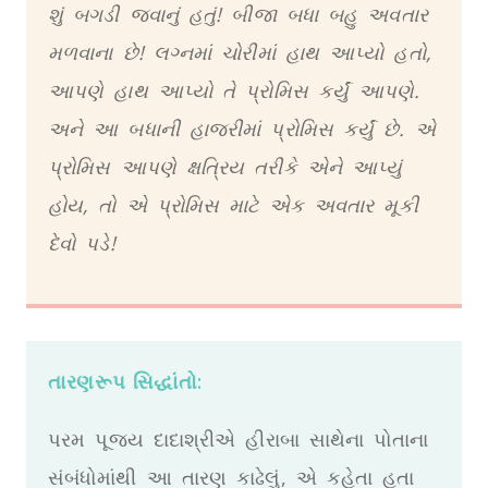
શું બગડી જવાનું હતું! બીજા બધા બહુ અવતાર
મળવાના છે! લગ્નમાં ચોરીમાં હાથ આપ્યો હતો,
આપણે હાથ આપ્યો તે પ્રોમિસ કર્યું આપણે.
અને આ બધાની હાજરીમાં પ્રોમિસ કર્યું છે. એ
પ્રોમિસ આપણે ક્ષત્રિય તરીકે એને આપ્યું
હોય, તો એ પ્રોમિસ માટે એક અવતાર મૂકી
દેવો પડે!
તારણરૂપ સિદ્ધાંતો:
પરમ પૂજ્ય દાદાશ્રીએ હીરાબા સાથેના પોતાના
સંબંધોમાંથી આ તારણ કાઢેલું, એ કહેતા હતા