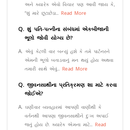
અને ક્યારેક એવો વિચાર પણ આવી જાય કે,
“શું મારે છૂટાછેડા...
Read More
Q.
શું પતિ-પત્નીના સંબંધમાં એકબીજાની
ભૂલો જોવી યોગ્ય છે?
A.
એવું કેટલી વાર બન્યું હશે કે તમે પાર્ટનરને
એમની ભૂલો બતાડવાનું મન થયું હોય અથવા
તમારી સાથે એવું...
Read More
Q.
જીવનસાથીના પ્રતિક્રમણ શા માટે કરવા
જોઈએ?
A.
ઘણીવાર વ્યવહારમાં આપણી વાણીથી કે
વર્તનથી આપણા જીવનસાથીને દુઃખ અપાઈ
જતું હોય છે. ક્યારેક એમના માટે...
Read