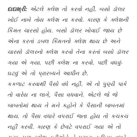
દાદાશ્રી:
એટલે ક્લેશ તો કરવો નહીં. બસો ડૉલર
ખોઈ નાખે તોય ક્લેશ ના કરવો. કારણ કે ક્લેશની
કિંમત ચારસો હોય. બસો ડૉલર ખોવાઈ જાય છે
એના કરતાં ડબલ કિંમતનો ક્લેશ થાય છે અને
ચારસો ડૉલરનો ક્લેશ કરવો તેના કરતાં બસો ડૉલર
ગયા એ ગયા. પછી ક્લેશ ના કરવો. પછી વધવું-
ઘટવું એ તો પ્રારબ્ધને આધીન છે.
કકળાટ કરવાથી પૈસો વધે નહીં. એ તો પુણ્યૈ પાકે
તો વારેય ના લાગે, પૈસા વધવાને. એટલે જે જે
બાબતોમાં થાય તે મને કહોને કે પૈસાની બાબતમાં
થાય. તો પૈસા વધારે વપરાઈ જતા હોય તો કચકચ
નહીં કરવી. કારણ કે છેવટે વપરાઈ ગયા એ તો