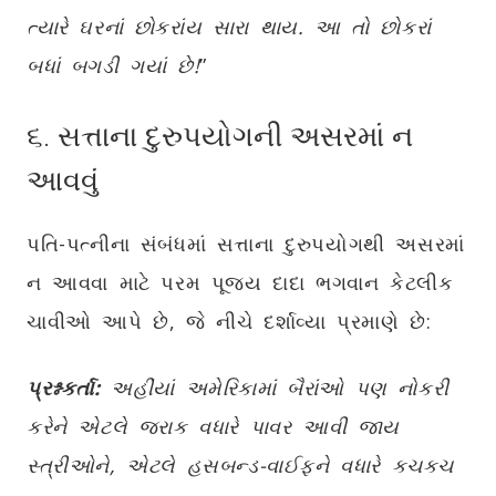
ત્યારે ઘરનાં છોકરાંય સારા થાય. આ તો છોકરાં
બધાં બગડી ગયાં છે!
”
૬. સત્તાના દુરુપયોગની અસરમાં ન
આવવું
પતિ-પત્નીના સંબંધમાં સત્તાના દુરુપયોગથી અસરમાં
ન આવવા માટે પરમ પૂજ્ય દાદા ભગવાન કેટલીક
ચાવીઓ આપે છે, જે નીચે દર્શાવ્યા પ્રમાણે છે:
પ્રશ્નકર્તા:
અહીંયાં અમેરિકામાં બૈરાંઓ પણ નોકરી
કરેને એટલે જરાક વધારે પાવર આવી જાય
સ્ત્રીઓને, એટલે હસબન્ડ-વાઈફને વધારે કચકચ