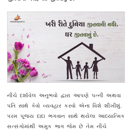
નીચે દર્શાવેલ અનુભવો દ્વારા આપણે પત્ની અથવા
પતિ સાથે કેવો વ્યવહાર કરવો એના વિશે શીખીશું.
પરમ પૂજ્ય દાદા ભગવાન સાથે થયેલા આધ્યાત્મિક
સત્સંગોમાંથી અમુક ભાગ જેમ છે તેમ નીચે