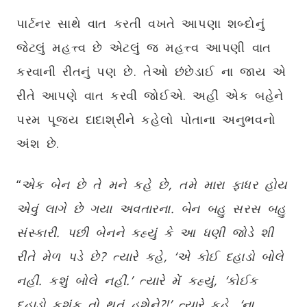
પાર્ટનર સાથે વાત કરતી વખતે આપણા શબ્દોનું
જેટલું મહત્ત્વ છે એટલું જ મહત્ત્વ આપણી વાત
કરવાની રીતનું પણ છે. તેઓ છંછેડાઈ ના જાય એ
રીતે આપણે વાત કરવી જોઈએ. અહીં એક બહેને
પરમ પૂજ્ય દાદાશ્રીને કહેલો પોતાના અનુભવનો
અંશ છે.
“
એક બેન છે તે મને કહે છે, તમે મારા ફાધર હોય
એવું લાગે છે ગયા અવતારના. બેન બહુ સરસ બહુ
સંસ્કારી. પછી બેનને કહ્યું કે આ ધણી જોડે શી
રીતે મેળ પડે છે? ત્યારે કહે, ‘એ કોઈ દહાડો બોલે
નહીં. કશું બોલે નહીં.’ ત્યારે મેં કહ્યું, ‘કોઈક
દહાડો કશુંક તો થતું હશેને?!’ ત્યારે કહે, ‘ના,