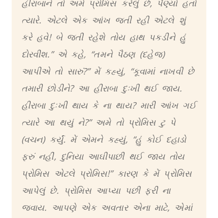
હીરાબાને તો અમે પ્રોમિસ કરેલું છે, પૈણ્યો હતો
ત્યારે. એટલે એક આંખ જતી રહી એટલે શું
કરે હવે! બે જતી રહેશે તોય હાથ પકડીને હું
દોરવીશ.” એ કહે, “તમને પૈઠણ (દહેજ)
આપીએ તો સારું?” મેં કહ્યું, “કૂવામાં નાખવી છે
તમારી છોડીને? આ હીરાબા દુઃખી થઈ જાય.
હીરાબા દુઃખી થાય કે ના થાય? મારી આંખ ગઈ
ત્યારે આ થયું ને?” અમે તો પ્રોમિસ ટુ પે
(વચન) કર્યું. મેં એમને કહ્યું, “હું કોઈ દહાડો
ફરું નહીં, દુનિયા આઘીપાછી થઈ જાય તોય
પ્રોમિસ એટલે પ્રોમિસ!” કારણ કે મેં પ્રોમિસ
આપેલું છે. પ્રોમિસ આપ્યા પછી ફરી ના
જવાય. આપણે એક અવતાર એના માટે, એમાં