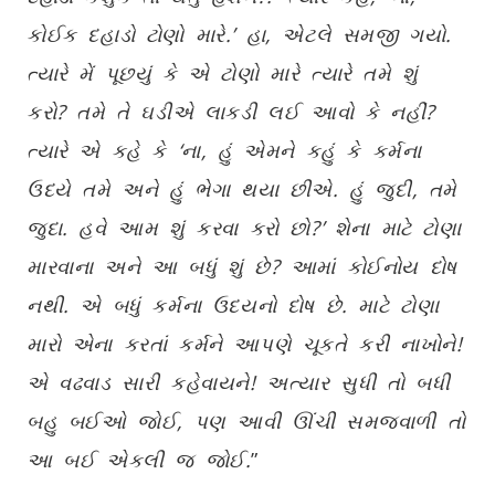
કોઈક દહાડો ટોણો મારે.’ હા, એટલે સમજી ગયો.
ત્યારે મેં પૂછયું કે એ ટોણો મારે ત્યારે તમે શું
કરો? તમે તે ઘડીએ લાકડી લઈ આવો કે નહીં?
ત્યારે એ કહે કે ‘ના, હું એમને કહું કે કર્મના
ઉદયે તમે અને હું ભેગા થયા છીએ. હું જુદી, તમે
જુદા. હવે આમ શું કરવા કરો છો?’ શેના માટે ટોણા
મારવાના અને આ બધું શું છે? આમાં કોઈનોય દોષ
નથી. એ બધું કર્મના ઉદયનો દોષ છે. માટે ટોણા
મારો એના કરતાં કર્મને આપણે ચૂકતે કરી નાખોને!
એ વઢવાડ સારી કહેવાયને! અત્યાર સુધી તો બધી
બહુ બઈઓ જોઈ, પણ આવી ઊંચી સમજવાળી તો
આ બઈ એકલી જ જોઈ.
”