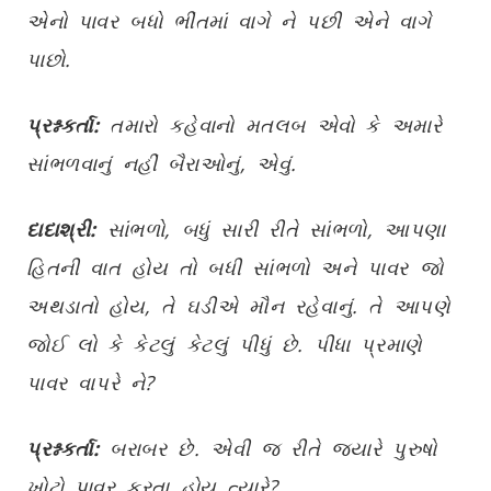
એનો પાવર બધો ભીંતમાં વાગે ને પછી એને વાગે
પાછો.
પ્રશ્નકર્તા:
તમારો કહેવાનો મતલબ એવો કે અમારે
સાંભળવાનું નહીં બૈરાઓનું, એવું.
દાદાશ્રી:
સાંભળો, બધું સારી રીતે સાંભળો, આપણા
હિતની વાત હોય તો બધી સાંભળો અને પાવર જો
અથડાતો હોય, તે ઘડીએ મૌન રહેવાનું. તે આપણે
જોઈ લો કે કેટલું કેટલું પીધું છે. પીધા પ્રમાણે
પાવર વાપરે ને?
પ્રશ્નકર્તા:
બરાબર છે. એવી જ રીતે જ્યારે પુરુષો
ખોટો પાવર કરતા હોય ત્યારે?