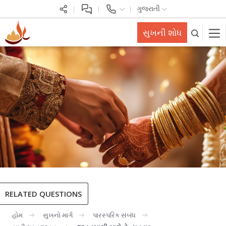
ગુજરાતી
સુખની શોધ
RELATED QUESTIONS
હોમ
સુખનો માર્ગ
પારસ્પરિક સંબંધ