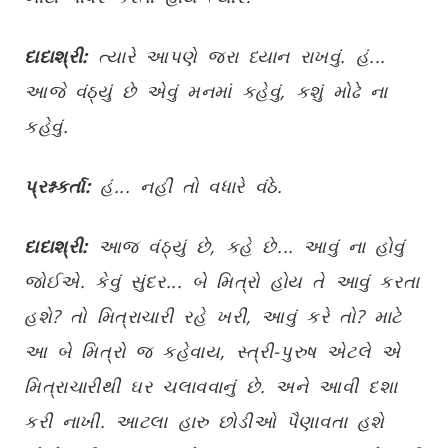
દાદાશ્રી:
ત્યારે આપણે જરા ધ્યાન રાખવું. હં...
આજે વંઠ્યું છે એવું મનમાં કહેવું, કશું મોઢે ના
કહેવું.
પ્રશ્નકર્તા:
હં... નહીં તો વધારે વંઠે.
દાદાશ્રી:
આજ વંઠ્યું છે, કહે છે... આવું ના હોવું
જોઈએ. કેવું સુંદર... બે મિત્રો હોય તે આવું કરતા
હશે? તો મિત્રાચારી રહે ખરી, આવું કરે તો? માટે
આ બે મિત્રો જ કહેવાય, સ્ત્રી-પુરુષ એટલે એ
મિત્રાચારીથી ઘર ચલાવવાનું છે. અને આવી દશા
કરી નાખી. આટલા હારુ છોડીઓ પૈણાવતા હશે