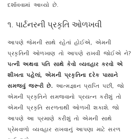
દર્શાવવામાં આવ્યો છે.
૧. પાર્ટનરની પ્રકૃતિ ઓળખવી
આપણે જેમની સાથે રહેતાં હોઈએ, એમની
પ્રકૃતિની ઓળખાણ તો આપણે રાખવી જોઈએ ને?
પત્ની અથવા પતિ સાથે કેવો વ્યવહાર કરવો એ
શીખતા પહેલાં, એમની પ્રકૃતિના દરેક પાસાને
સમજવું જરૂરી છે.
આત્મજ્ઞાન પ્રાપ્તિ પછી, જો
એમની પ્રકૃતિને સમજવાનો પ્રયત્ન કરીશું તો
એમની પ્રકૃતિ સરળતાથી ઓળખી શકાશે. જો
આપણે આ પ્રમાણે કરીશું તો એમની સાથે
પ્રેમવાળો વ્યવહાર રાખવાનું આપણા માટે સરળ