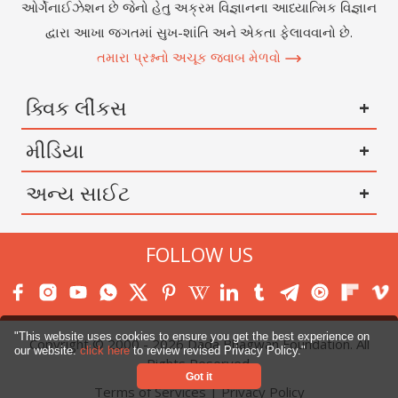
ઓર્ગેનાઈઝેશન છે જેનો હેતુ અક્રમ વિજ્ઞાનના આધ્યાત્મિક વિજ્ઞાન
દ્વારા આખા જગતમાં સુખ-શાંતિ અને એકતા ફેલાવવાનો છે.
તમારા પ્રશ્નનો અચૂક જવાબ મેળવો
ક્વિક લીંકસ
મીડિયા
અન્ય સાઈટ
FOLLOW US
"This website uses cookies to ensure you get the best experience on
Copyright © 2000 -
2026
Dada Bhagwan Foundation. All
our website.
click here
to review revised Privacy Policy."
Rights Reserved.
Got it
Terms of Services
|
Privacy Policy