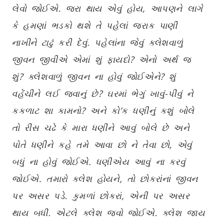
લેવો જોઈએ. જરા થાય એવું હોય, આપણને લાગે
કે હમણાં ભડકો થશે તે પહેલાં જરાક પાણી
નાખીને ટાઢું કરી દેવું. પહેલાંના જેવું ક્લેશવાળું
જીવન જીવીએ એમાં શું ફાયદો? એનો અર્થ જ
શું? ક્લેશવાળું જીવન ના હોવું જોઈએને? શું
વહેંચીને લઈ જવાનું છે? ઘરમાં ભેગું ખાવું-પીવું ને
કકળાટ શા કામનો? અને કો’ક ધણીનું કશું બોલે
તો રીસ ચઢે કે મારા ધણીને આવું બોલે છે અને
પોતે ધણીને કહે તમે આવા છો ને તેવા છો, એવું
બધું ના હોવું જોઈએ. ધણીએય આવું ના કરવું
જોઈએ. તમારો ક્લેશ હોયને, તો છોકરાંનાં જીવન
પર અસર પડે. કુમળાં છોકરાં, એની પર અસર
થાય બધી. એટલે ક્લેશ જવો જોઈએ. ક્લેશ જાય