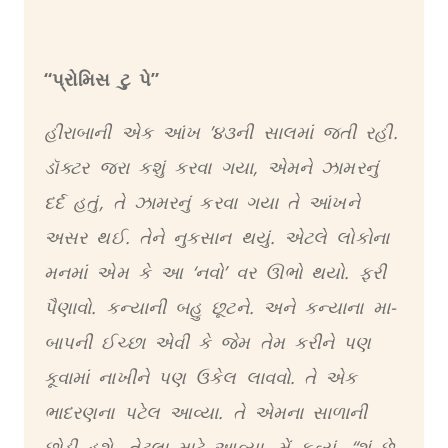
“
પ્રોમિસ
ટુ
પે
”
હીરાબાની એક આંખ ’૪૩ની સાલમાં જતી રહી.
ડૉક્ટર જરા કશું કરવા ગયા, એમને ઝામરનું
દર્દ હતું, તે ઝામરનું કરવા ગયા તે આંખને
અસર થઈ. તેને નુકસાન થયું. એટલે લોકોના
મનમાં એમ કે આ ‘નવો’ વર ઊભો થયો. ફરી
પૈણાવો. કન્યાની બહુ છૂટને. અને કન્યાના મા-
બાપની ઈચ્છા એવી કે જેમ તેમ કરીને પણ
કૂવામાં નાખીને પણ ઉકેલ લાવવો. તે એક
ભાદરણના પટેલ આવ્યા. તે એમના સાળાની
છોડી હશે. તેટલા માટે આવ્યા. મેં કહ્યું, “શું છે