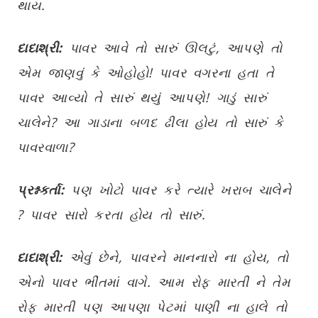
થાય.
દાદાશ્રી:
પાવર આવે તો સારું ઊલટું, આપણે તો
એમ જાણવું કે ઓહોહો! પાવર વગરના હતા તે
પાવર આવ્યો તે સારું થયું આપણે! ગાડું સારું
ચાલેને? આ ગાડાના બળદ ઢીલા હોય તો સારું કે
પાવરવાળા?
પ્રશ્નકર્તા:
પણ ખોટો પાવર કરે ત્યારે ખરાબ ચાલેને
? પાવર સારો કરતા હોય તો સારું.
દાદાશ્રી:
એવું છેને, પાવરને માનનારો ના હોય, તો
એનો પાવર ભીંતમાં વાગે. આમ રોફ મારતી ને તેમ
રોફ મારતી પણ આપણા પેટમાં પાણી ના હાલે તો