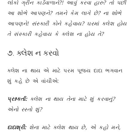
લોકો ગ્રીન કાર્ડવાળાને?! આવું કરવા હારુ? તો પછી
આ શોભે આપણને? તમને કેમ લાગે છે? ના શોભે
આપણને! સંસ્કારી કોને કહેવાય? ઘરમાં ક્લેશ હોય
તે સંસ્કારી કહેવાય કે ક્લેશ ના હોય તે?
૭. ક્લેશ ન કરવો
ક્લેશ ના થાય એ માટે પરમ પૂજ્ય દાદા ભગવાન
શું કહે છે એ વાંચીએ:
પ્રશ્નકર્તા:
ક્લેશ ના થાય તેના માટે શું કરવાનું?
એનો રસ્તો શું?
દાદાશ્રી:
શેના માટે ક્લેશ થાય છે, એ કહો મને,