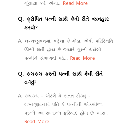
ગૂંચાયા કરે. એના...
Read More
Q.
ક્રોધિત પત્ની સાથે કેવી રીતે વ્યવહાર
કરવો?
A.
લગ્નજીવનમાં, વહેલા કે મોડા, એવી પરિસ્થિતિ
ઊભી થતી હોય છે જ્યારે ગુસ્સે થયેલી
પત્નીને સંભાળવી પડે....
Read More
Q.
કચકચ કરતી પત્ની સાથે કેવી રીતે
વર્તવું?
A.
કચકચ - એટલે કે સતત ટોકવું -
લગ્નજીવનમાં પતિ કે પત્નીની એકબીજા
પ્રત્યે આ સામાન્ય ફરિયાદ હોય છે. ખાસ...
Read More