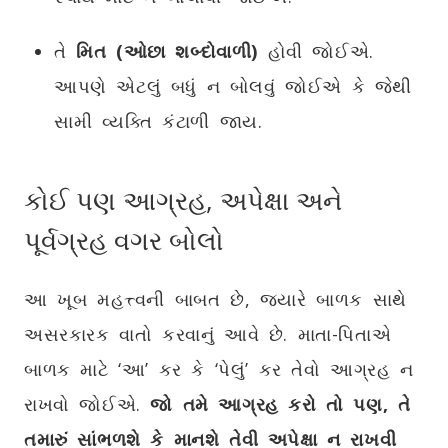
તે
મિત (ઓછા શબ્દોવાળી)
હોવી જોઈએ.
આપણે એટલું બધું ન બોલવું જોઈએ કે જેથી
સામી વ્યક્તિ કંટાળી જાય.
કોઈ પણ આગ્રહ
, અપેક્ષા અને
પૂર્વગ્રહ વગર બોલો
આ ખૂબ મહત્ત્વની બાબત છે, જ્યારે બાળક સાથે
અસરકારક વાતો કરવાનું આવે છે. માતા-પિતાએ
બાળક માટે ‘આ’ કર કે ‘પેલું’ કર તેવો આગ્રહ ન
રાખવો જોઈએ.
જો તમે આગ્રહ કરો તો પણ
,
તે
તમારું સાંભળશે કે માનશે તેવી અપેક્ષા ન રાખવી