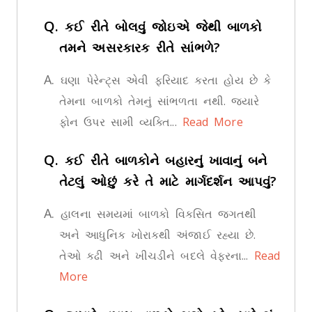
Q.
કઈ રીતે બોલવું જોઇએ જેથી બાળકો
તમને અસરકારક રીતે સાંભળે?
A.
ઘણા પેરેન્ટ્સ એવી ફરિયાદ કરતા હોય છે કે
તેમના બાળકો તેમનું સાંભળતા નથી. જ્યારે
ફોન ઉપર સામી વ્યક્તિ...
Read More
Q.
કઈ રીતે બાળકોને બહારનું ખાવાનું બને
તેટલું ઓછું કરે તે માટે માર્ગદર્શન આપવું?
A.
હાલના સમયમાં બાળકો વિકસિત જગતથી
અને આધુનિક ખોરાકથી અંજાઈ રહ્યા છે.
તેઓ કઢી અને ખીચડીને બદલે વેફરના...
Read
More