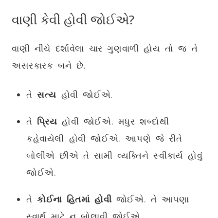
વાણી કેવી હોવી જોઈએ
?
વાણી નીચે દર્શાવેલા ચાર ગુણવાળી હોય તો જ તે
અસરકારક બને છે.
તે
સત્ય
હોવી જોઈએ.
તે
પ્રિય
હોવી જોઈએ. મધુર શબ્દોથી
કહેવાયેલી હોવી જોઈએ. આપણે જે રીતે
બોલીએ છીએ તે સામી વ્યક્તિને સ્વીકાર્ય હોવું
જોઈએ.
તે
કોઈના હિતમાં હોવી
જોઈએ. તે આપણા
સ્વાર્થ માટે ન બોલાવી જોઈએ.