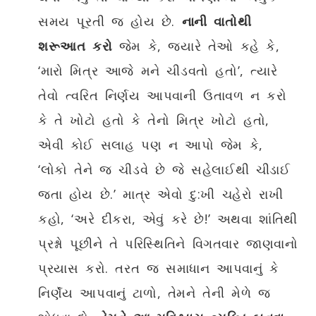
સમય પૂરતી જ હોય છે.
નાની વાતોથી
શરૂઆત કરો
જેમ કે, જ્યારે તેઓ કહે કે,
‘મારો મિત્ર આજે મને ચીડવતો હતો’, ત્યારે
તેવો ત્વરિત નિર્ણય આપવાની ઉતાવળ ન કરો
કે તે ખોટો હતો કે તેનો મિત્ર ખોટો હતો,
એવી કોઈ સલાહ પણ ન આપો જેમ કે,
‘લોકો તેને જ ચીડવે છે જે સહેલાઈથી ચીડાઈ
જતા હોય છે.’ માત્ર એવો દુ:ખી ચહેરો રાખી
કહો, ‘અરે દીકરા, એવું કરે છે!’ અથવા શાંતિથી
પ્રશ્નો પૂછીને તે પરિસ્થિતિને વિગતવાર જાણવાનો
પ્રયાસ કરો. તરત જ સમાધાન આપવાનું કે
નિર્ણૅય આપવાનું ટાળો, તેમને તેની મેળે જ