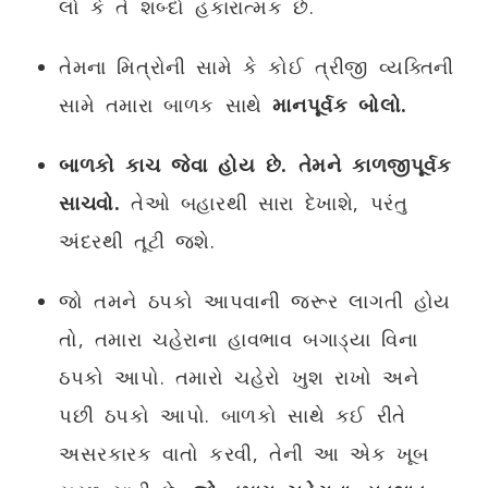
લો કે તે શબ્દો હકારાત્મક છે.
તેમના મિત્રોની સામે કે કોઈ ત્રીજી વ્યક્તિની
સામે તમારા બાળક સાથે
માનપૂર્વક બોલો.
બાળકો કાચ જેવા હોય છે. તેમને કાળજીપૂર્વક
સાચવો.
તેઓ બહારથી સારા દેખાશે, પરંતુ
અંદરથી તૂટી જશે.
જો તમને ઠપકો આપવાની જરૂર લાગતી હોય
તો, તમારા ચહેરાના હાવભાવ બગાડ્યા વિના
ઠપકો આપો. તમારો ચહેરો ખુશ રાખો અને
પછી ઠપકો આપો. બાળકો સાથે કઈ રીતે
અસરકારક વાતો કરવી, તેની આ એક ખૂબ