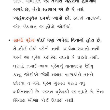
સરળ ચાવી છે.
જો તમારા ચહેરાના હાવભાવ
બગડે છે, તેનો મતલબ એ છે કે તમે
અહંકારપૂર્વક ઠપકો આપો છો.
ઠપકો નાટકની
જેમ ઉપલક જ હોવો જોઈએ.
સાચો પ્રેમ
કોઈ પણ અપેક્ષા વિનાનો હોય છે.
તે કોઈ દોષો જોતો નથી; અપેક્ષા રાખતો નથી
અને આ પ્રેમ ક્યારેય વધતો કે ઘટતો નથી.
ઘરમાં, તમારે આવા પ્રેમનું વાતાવરણ ઊભુ
કરવું જોઈએ જેથી તમારા બાળકોને તમને
છોડવા ન ગમે. પ્રેમ ગુસ્સા કરતા વધુ
શક્તિશાળી છે. જગત પ્રેમથી જ સુધરે છે. તેના
સિવાય બીજો કોઈ ઉપાય નથી.