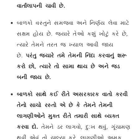
વાર્તાલાપની ચાવી છે.
બાળકો વસ્તુને સમજવા અને નિર્ણય લેવા માટે
સક્ષમ હોય છે. જ્યારે તેઓ કશું ખોટું કરે છે,
ત્યારે તેમને તરત જ ખ્યાલ આવી જાય
છે.
પરંતુ જ્યારે તમે તેમની નિંદા કરવાનું શરૂ
કરો છો, ત્યારે તો સામા થાય છે અને જડ
બની જાય છે.
બાળકો સાથે કઈ રીતે અસરકારક વાતો કરવી
તેનો સાચો રસ્તો એ છે કે તેમને તેમની
લાગણીઓને મુક્ત રીતે તમારી સાથે વ્યક્ત
કરવા દો.
તેમને ડર લાગવો, દુ:ખ થવું, ગૂંચામણ
થવી એવું તો ચાલ્યા કરે. લાગણીઓ અમુક