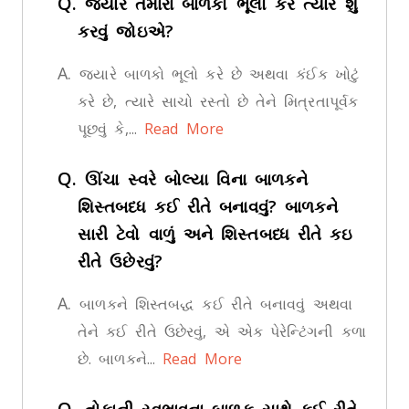
Q.
જ્યારે તમારા બાળકો ભૂલો કરે ત્યારે શું
કરવું જોઇએ?
A.
જ્યારે બાળકો ભૂલો કરે છે અથવા કંઈક ખોટું
કરે છે, ત્યારે સાચો રસ્તો છે તેને મિત્રતાપૂર્વક
પૂછવું કે,...
Read More
Q.
ઊંચા સ્વરે બોલ્યા વિના બાળકને
શિસ્તબધ્ધ કઈ રીતે બનાવવું? બાળકને
સારી ટેવો વાળું અને શિસ્તબધ્ધ રીતે કઇ
રીતે ઉછેરવું?
A.
બાળકને શિસ્તબદ્ધ કઈ રીતે બનાવવું અથવા
તેને કઈ રીતે ઉછેરવું, એ એક પેરેન્‍ટિંગની કળા
છે. બાળકને...
Read More
Q.