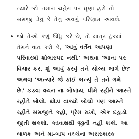
ત્યારે જો તમારા ચહેરા પર ઘૃણા હશે તો
સમજી લેવું કે તેનું અવળું પરિણામ આવશે.
જો તેઓ કશું ઊંધુ કરે છે, તો માત્ર ટૂંકમાં
તેમને વાત કરો કે,
‘આવું વર્તન આપણા
પરિવારમાં શોભાસ્પદ નથી.’ અથવા ‘આના પર
વિચાર કર, શું આવું કરવું તને યોગ્ય લાગે છે?’
અથવા ‘અત્યારે જે કાંઈ બન્યું તે તને ગમે
છે.‘
કડવા વચન ના બોલાય, ધીમે રહીને આસ્તે
રહીને બોલો. થોડા વાક્યો બોલો પણ આસ્તે
રહીને સમજીને કહો, પ્રેમ રાખો, એક દહાડો
જીતી શકશો. કડવાશથી જીતી નહીં શકો. આ
બાળક અને મા-બાપ વચ્ચેના અસરકારક