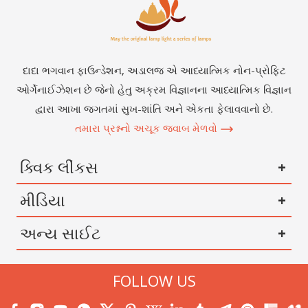
દાદા ભગવાન ફાઉન્ડેશન, અડાલજ એ આધ્યાત્મિક નોન-પ્રોફિટ
ઓર્ગેનાઈઝેશન છે જેનો હેતુ અક્રમ વિજ્ઞાનના આધ્યાત્મિક વિજ્ઞાન
દ્વારા આખા જગતમાં સુખ-શાંતિ અને એકતા ફેલાવવાનો છે.
તમારા પ્રશ્નનો અચૂક જવાબ મેળવો
ક્વિક લીંકસ
મીડિયા
અન્ય સાઈટ
FOLLOW US