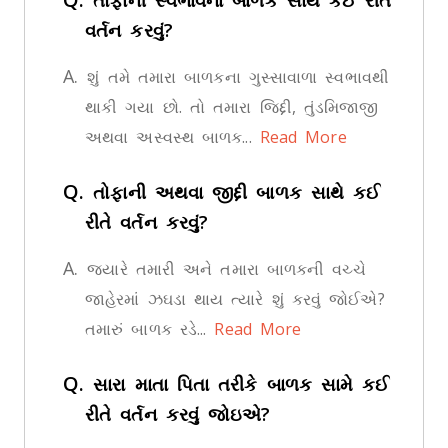
તોફાની સ્વભાવના બાળક સાથે કઈ રીતે
વર્તન કરવું?
A.
શું તમે તમારા બાળકના ગુસ્સાવાળા સ્વભાવથી
થાકી ગયા છો. તો તમારા જિદ્દી, તુંડમિજાજી
અથવા અસ્વસ્થ બાળક...
Read More
Q.
તોફાની અથવા જીદ્દી બાળક સાથે કઈ
રીતે વર્તન કરવું?
A.
જ્યારે તમારી અને તમારા બાળકની વચ્ચે
જાહેરમાં ઝઘડા થાય ત્યારે શું કરવું જોઈએ?
તમારું બાળક રડે...
Read More
Q.
સારા માતા પિતા તરીકે બાળક સામે કઈ
રીતે વર્તન કરવું જોઇએ?