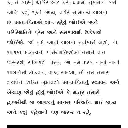
કે, તે કારનું એક્સિડન્‍ટ કરે, ધંધામાં નુકસાન કરી
આવે; કશું ભૂલી જાય, વગેરે સામાન્ય બાબતો
છે.
માતા-પિતાએ શાંત રહેવું જોઈએ અને
પરિસ્થિતિને પ્રેમ અને સમભાવથી ઉકેલવી
જોઈએ.
જો તમે આવી બાબતો સ્વીકારી લેશો, તો
બાળકો મહત્ત્વની પરિસ્થિતિઓમાં તમારી વાત
જરૂરથી સાંભળશે. પરંતુ, જો તમે દરેક નાની નાની
બાબતોમાં ટોકવાનું ચાલુ રાખશો, તો તમે તમારા
શબ્દોની શક્તિ ગુમાવશો.
માતા-પિતાનું સ્વમાન અને
ખેંચાણ એવું હોવું જોઈએ કે માત્ર તમારી
હાજરીથી જ બાળકનું માનસ પરિવર્તન થઈ જાય
અને કશું કહેવાની પણ જરૂર ન રહે.