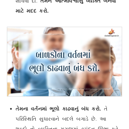
શોધવા દો.
તેમને આત્મવિશ્વાસુ વ્યક્તિ બનવા
માટે મદદ કરો.
તેમના વર્તનમાં ભૂલો કાઢવાનું બંધ કરો.
તે
પરિસ્થિતિ સુધારવાને બદલે બગાડે છે. આ
શબ્દો તો વ્યક્તિના મગજમાં સ્પંદન ઊભા કરે