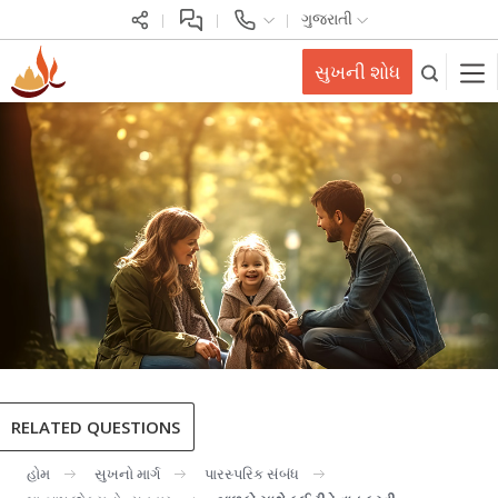
ગુજરાતી
સુખની શોધ
RELATED QUESTIONS
હોમ
સુખનો માર્ગ
પારસ્પરિક સંબંધ