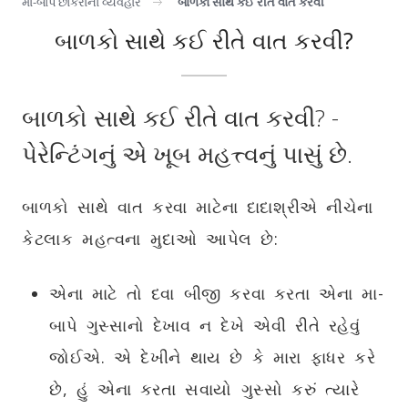
મા-બાપ છોકરાનો વ્યવહાર
બાળકો સાથે કઈ રીતે વાત કરવી
બાળકો સાથે કઈ રીતે વાત કરવી?
બાળકો સાથે કઈ રીતે વાત કરવી? -
પેરેન્ટિંગનું
એ ખૂબ મહત્ત્વનું પાસું છે.
બાળકો સાથે વાત કરવા માટેના દાદાશ્રીએ નીચેના
કેટલાક મહત્વના મુદાઓ આપેલ છે:
એના માટે તો દવા બીજી કરવા કરતા એના મા-
બાપે ગુસ્સાનો દેખાવ ન દેખે એવી રીતે રહેવું
જોઈએ. એ દેખીને થાય છે કે મારા ફાધર કરે
છે, હું એના કરતા સવાયો ગુસ્સો કરું ત્યારે