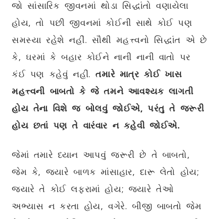
જો સાંસારિક જીવનમાં થોડા સિદ્ધાંતો વણાયેલા
હોય, તો પછી જીવનમાં કોઈની સાથે કોઈ પણ
સમસ્યા રહેશે નહીં. સૌથી મહત્ત્વનો સિદ્ધાંત એ છે
કે, ઘરમાં કે બહાર કોઈને નાની નાની વાતો પર
કંઈ પણ કહેવું નહીં.
તમારે માત્ર કોઈ ખાસ
મહત્ત્વની બાબતો કે જે તમને આવશ્યક લાગતી
હોય તેના વિશે જ બોલવું જોઈએ
,
પરંતુ તે જરૂરી
હોય છતાં પણ તે વારંવાર ન કહેવી જોઈએ.
જેમાં તમારે ધ્યાન આપવું જરૂરી છે તે બાબતો,
જેમ કે, જ્યારે બાળક માંસાહાર, દારૂ લેતો હોય;
જ્યારે તે કોઈ લફરામાં હોય; જ્યારે તેઓ
અભ્યાસ ન કરતા હોય, વગેરે. બીજી બાબતો જેમ