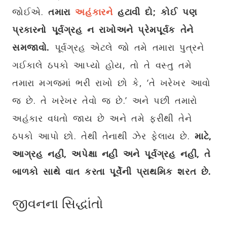
જોઈએ.
તમારા
અહંકારને
હટાવી દો
;
કોઈ પણ
પ્રકારનો પૂર્વગ્રહ ન રાખો
અને પ્રેમપૂર્વક તેને
સમજાવો.
પૂર્વગ્રહ એટલે જો તમે તમારા પુત્રને
ગઈકાલે ઠપકો આપ્યો હોય, તો તે વસ્તુ તમે
તમારા મગજમાં ભરી રાખો છો કે, ‘તે ખરેખર આવો
જ છે. તે ખરેખર તેવો જ છે.’ અને પછી તમારો
અહંકાર વધતો જાય છે અને તમે ફરીથી તેને
ઠપકો આપો છો. તેથી તેનાથી ઝેર ફેલાય છે.
માટે
,
આગ્રહ નહીં
,
અપેક્ષા નહીં અને પૂર્વગ્રહ નહીં
, તે
બાળકો સાથે વાત કરતા પૂર્વેની પ્રાથમિક શરત છે.
જીવનના સિદ્ધાંતો