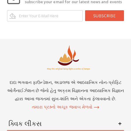
subscribe your email for our latest news and events
SUBSCRIBE
દાદા ભગવાન ફાઉન્ડેશન, અડાલજ એ આધ્યાત્મિક નોન-પ્રોફિટ
ઓર્ગેનાઈઝેશન છે જેનો હેતુ અક્રમ વિજ્ઞાનના આધ્યાત્મિક વિજ્ઞાન
દ્વારા આખા જગતમાં સુખ-શાંતિ અને એકતા ફેલાવવાનો છે.
તમારા પ્રશ્નનો અચૂક જવાબ મેળવો
ક્વિક લીંકસ