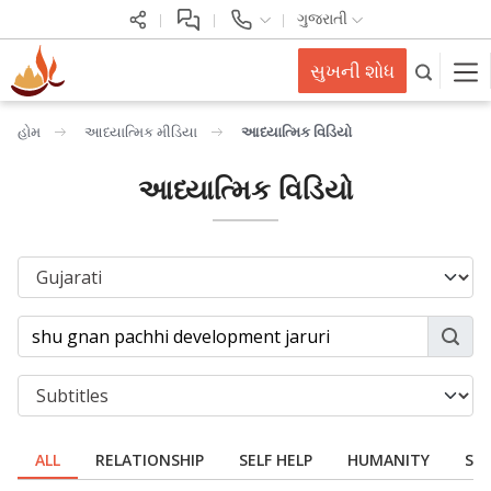
ગુજરાતી
સુખની શોધ
હોમ
આધ્યાત્મિક મીડિયા
આધ્યાત્મિક વિડિયો
આધ્યાત્મિક વિડિયો
ALL
RELATIONSHIP
SELF HELP
HUMANITY
SPI