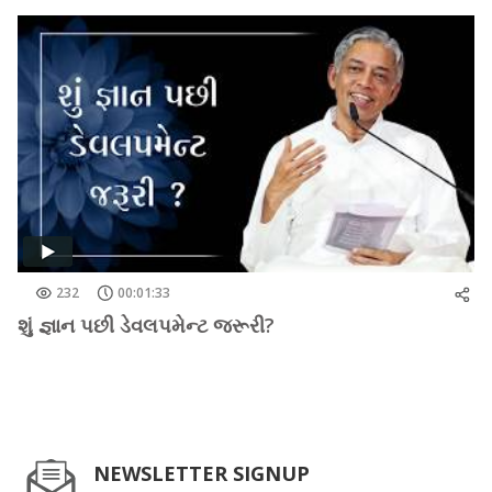
232
00:01:33
શું જ્ઞાન પછી ડેવલપમેન્ટ જરૂરી?
NEWSLETTER SIGNUP