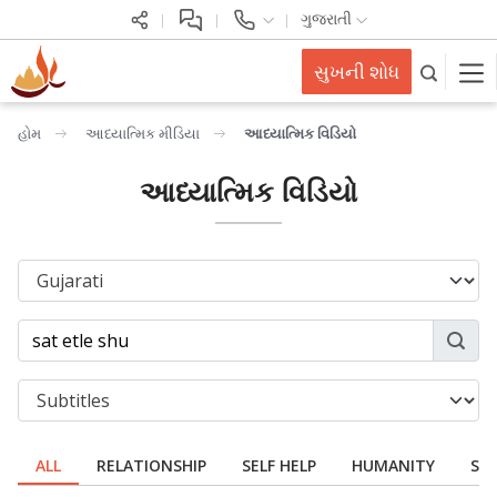
ગુજરાતી
સુખની શોધ
હોમ
આધ્યાત્મિક મીડિયા
આધ્યાત્મિક વિડિયો
આધ્યાત્મિક વિડિયો
ALL
RELATIONSHIP
SELF HELP
HUMANITY
SPI