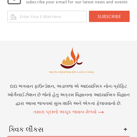
subscribe your email for our latest news and events
SUBSCRIBE
દાદા ભગવાન ફાઉન્ડેશન, અડાલજ એ આધ્યાત્મિક નોન-પ્રોફિટ
ઓર્ગેનાઈઝેશન છે જેનો હેતુ અક્રમ વિજ્ઞાનના આધ્યાત્મિક વિજ્ઞાન
દ્વારા આખા જગતમાં સુખ-શાંતિ અને એકતા ફેલાવવાનો છે.
તમારા પ્રશ્નનો અચૂક જવાબ મેળવો
ક્વિક લીંકસ