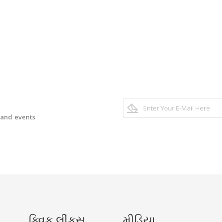
 and events
ક્વિક લીંકસ
મીડિયા