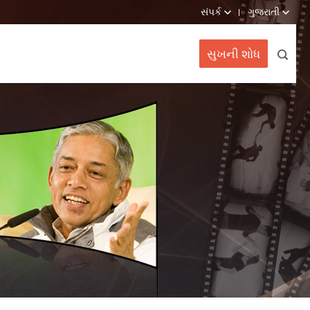
સંપર્ક
ગુજરાતી
સુખની શોધ