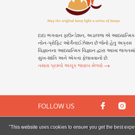
દાદા ભગવાન ફાઉન્ડેશન, અડાલજ એ આધ્યાત્મિક
નોન-પ્રોફિટ ઓર્ગેનાઈઝેશન છે જેનો હેતુ અક્રમ
વિજ્ઞાનના આધ્યાત્મિક વિજ્ઞાન દ્વારા આખા જગતમાં
સુખ-શાંતિ અને એકતા ફેલાવવાનો છે.
તમારા પ્રશ્નનો અચૂક જવાબ મેળવો
FOLLOW US
Copyright © 2000 -
2026
Dada Bhagwan Foundat
"This website uses cookies to ensure you get the best expe