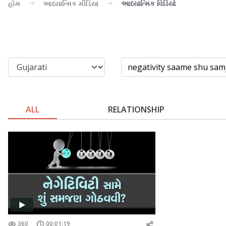
હોમ
આધ્યાત્મિક મીડિયા
આધ્યાત્મિક વિડિયો
ALL
RELATIONSHIP
360
00:01:19