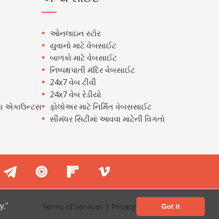
ઓનલાઇન સ્ટોર
યુવાનો માટે વેબસાઈટ
બાળકો માટે વેબસાઈટ
નિષ્પક્ષપાતી મંદિર વેબસાઈટ
24x7 વેબ ટીવી
24x7 વેબ રેડીયો
ા એકાઉન્ટસ
ફોલોઅર માટે નિર્મિત વેબસસાઈટ
સીમંધર સિટીમાં આવવા માટેની વિગતો
Terms of Services
|
Privacy Policy
y."
Got it