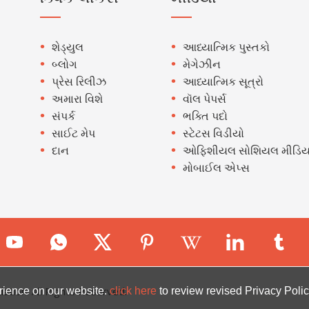
શેડ્યુલ
આધ્યાત્મિક પુસ્તકો
બ્લોગ
મેગેઝીન
પ્રેસ રિલીઝ
આધ્યાત્મિક સૂત્રો
અમારા વિશે
વૉલ પેપર્સ
સંપર્ક
ભક્તિ પદો
સાઈટ મેપ
સ્ટેટસ વિડીયો
દાન
ઓફિશીયલ સોશિયલ મીડિય
મોબાઈલ એપ્સ
ion. All Rights Reserved.
rience on our website.
click here
to review revised Privacy Polic