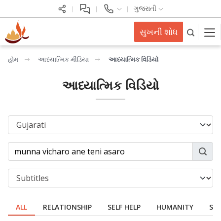
ગુજરાતી
સુખની શોધ
હોમ
આધ્યાત્મિક મીડિયા
આધ્યાત્મિક વિડિયો
આધ્યાત્મિક વિડિયો
ALL
RELATIONSHIP
SELF HELP
HUMANITY
SPI