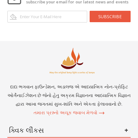
subscribe your email for our latest news and events
SUBSCRIBE
દાદા ભગવાન ફાઉન્ડેશન, અડાલજ એ આધ્યાત્મિક નોન-પ્રોફિટ
ઓર્ગેનાઈઝેશન છે જેનો હેતુ અક્રમ વિજ્ઞાનના આધ્યાત્મિક વિજ્ઞાન
દ્વારા આખા જગતમાં સુખ-શાંતિ અને એકતા ફેલાવવાનો છે.
તમારા પ્રશ્નનો અચૂક જવાબ મેળવો
ક્વિક લીંકસ