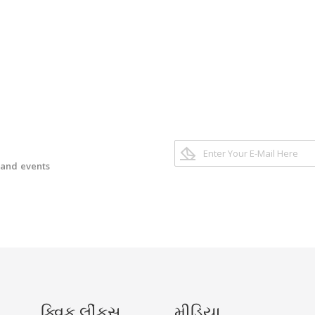
 and events
ક્વિક લીંકસ
મીડિયા