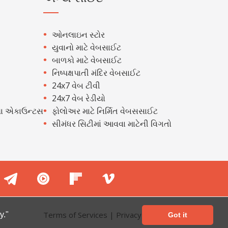
ઓનલાઇન સ્ટોર
યુવાનો માટે વેબસાઈટ
બાળકો માટે વેબસાઈટ
નિષ્પક્ષપાતી મંદિર વેબસાઈટ
24x7 વેબ ટીવી
24x7 વેબ રેડીયો
ા એકાઉન્ટસ
ફોલોઅર માટે નિર્મિત વેબસસાઈટ
સીમંધર સિટીમાં આવવા માટેની વિગતો
Terms of Services
|
Privacy Policy
y."
Got it