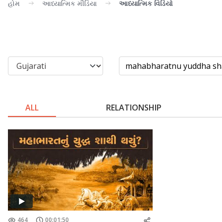
હોમ
આધ્યાત્મિક મીડિયા
આધ્યાત્મિક વિડિયો
ALL
RELATIONSHIP
464
00:01:50