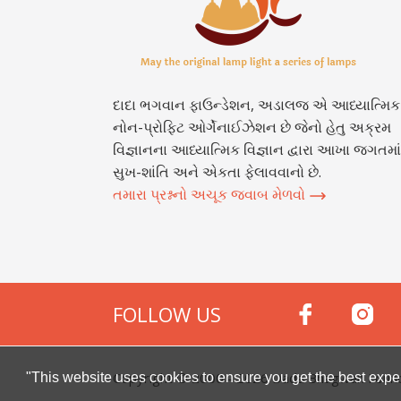
દાદા ભગવાન ફાઉન્ડેશન, અડાલજ એ આધ્યાત્મિક
નોન-પ્રોફિટ ઓર્ગેનાઈઝેશન છે જેનો હેતુ અક્રમ
વિજ્ઞાનના આધ્યાત્મિક વિજ્ઞાન દ્વારા આખા જગતમાં
સુખ-શાંતિ અને એકતા ફેલાવવાનો છે.
તમારા પ્રશ્નનો અચૂક જવાબ મેળવો
FOLLOW US
Copyright © 2000 -
2026
Dada Bhagwan Foundat
"This website uses cookies to ensure you get the best expe