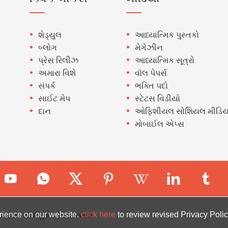
શેડ્યુલ
આધ્યાત્મિક પુસ્તકો
બ્લોગ
મેગેઝીન
પ્રેસ રિલીઝ
આધ્યાત્મિક સૂત્રો
અમારા વિશે
વૉલ પેપર્સ
સંપર્ક
ભક્તિ પદો
સાઈટ મેપ
સ્ટેટસ વિડીયો
દાન
ઓફિશીયલ સોશિયલ મીડિય
મોબાઈલ એપ્સ
ion. All Rights Reserved.
rience on our website.
click here
to review revised Privacy Polic