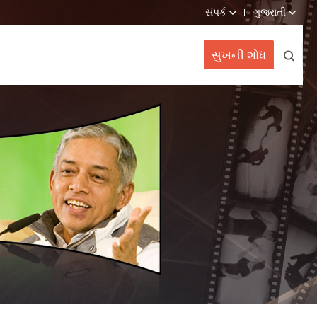
સંપર્ક
ગુજરાતી
સુખની શોધ