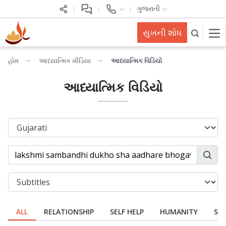
ગુજરાતી
સુખની શોધ
હોમ
આધ્યાત્મિક મીડિયા
આધ્યાત્મિક વિડિયો
આધ્યાત્મિક વિડિયો
ALL
RELATIONSHIP
SELF HELP
HUMANITY
SPI