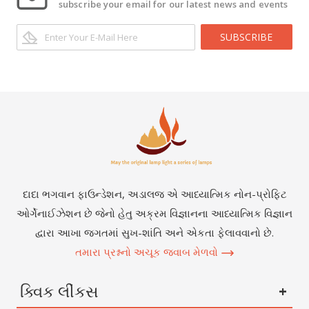
subscribe your email for our latest news and events
SUBSCRIBE
દાદા ભગવાન ફાઉન્ડેશન, અડાલજ એ આધ્યાત્મિક નોન-પ્રોફિટ
ઓર્ગેનાઈઝેશન છે જેનો હેતુ અક્રમ વિજ્ઞાનના આધ્યાત્મિક વિજ્ઞાન
દ્વારા આખા જગતમાં સુખ-શાંતિ અને એકતા ફેલાવવાનો છે.
તમારા પ્રશ્નનો અચૂક જવાબ મેળવો
ક્વિક લીંકસ