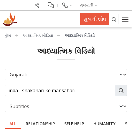
ગુજરાતી
સુખની શોધ
હોમ
આધ્યાત્મિક મીડિયા
આધ્યાત્મિક વિડિયો
આધ્યાત્મિક વિડિયો
ALL
RELATIONSHIP
SELF HELP
HUMANITY
SPI