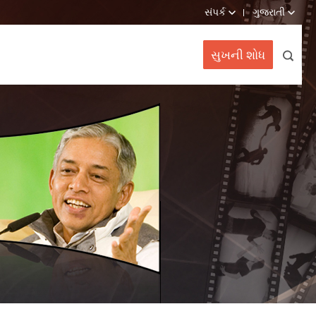
સંપર્ક
ગુજરાતી
સુખની શોધ