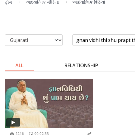
હોમ
આધ્યાત્મિક મીડિયા
આધ્યાત્મિક વિડિયો
ALL
RELATIONSHIP
2216
00:02:33