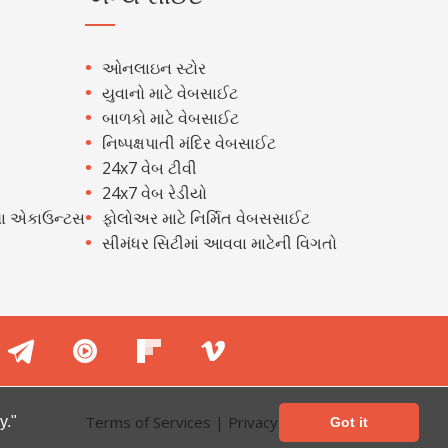
ઓનલાઇન સ્ટોર
યુવાનો માટે વેબસાઈટ
બાળકો માટે વેબસાઈટ
નિષ્પક્ષપાતી મંદિર વેબસાઈટ
24x7 વેબ ટીવી
24x7 વેબ રેડીયો
ા એકાઉન્ટસ
ફોલોઅર માટે નિર્મિત વેબસસાઈટ
સીમંધર સિટીમાં આવવા માટેની વિગતો
Terms of Services
|
Privacy Policy
y."
Got it