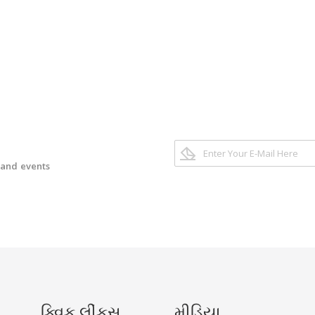
 and events
ક્વિક લીંકસ
મીડિયા