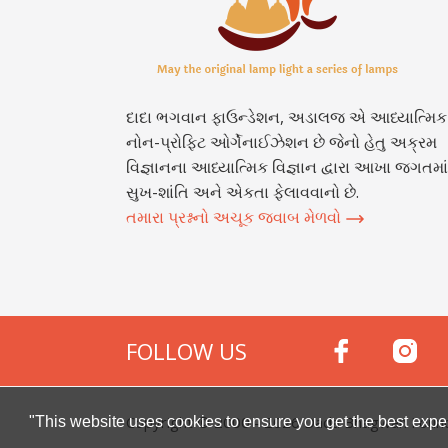
દાદા ભગવાન ફાઉન્ડેશન, અડાલજ એ આધ્યાત્મિક
નોન-પ્રોફિટ ઓર્ગેનાઈઝેશન છે જેનો હેતુ અક્રમ
વિજ્ઞાનના આધ્યાત્મિક વિજ્ઞાન દ્વારા આખા જગતમાં
સુખ-શાંતિ અને એકતા ફેલાવવાનો છે.
તમારા પ્રશ્નનો અચૂક જવાબ મેળવો
FOLLOW US
Copyright © 2000 -
2026
Dada Bhagwan Foundat
"This website uses cookies to ensure you get the best expe