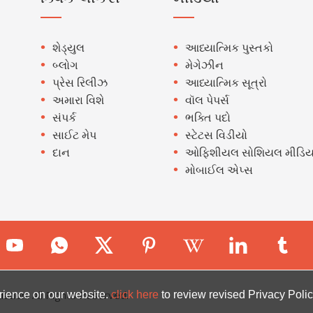
શેડ્યુલ
આધ્યાત્મિક પુસ્તકો
બ્લોગ
મેગેઝીન
પ્રેસ રિલીઝ
આધ્યાત્મિક સૂત્રો
અમારા વિશે
વૉલ પેપર્સ
સંપર્ક
ભક્તિ પદો
સાઈટ મેપ
સ્ટેટસ વિડીયો
દાન
ઓફિશીયલ સોશિયલ મીડિય
મોબાઈલ એપ્સ
ion. All Rights Reserved.
rience on our website.
click here
to review revised Privacy Polic